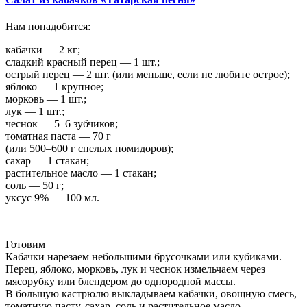
Нам понадобится:
кабачки — 2 кг;
сладкий красный перец — 1 шт.;
острый перец — 2 шт. (или меньше, если не любите острое);
яблоко — 1 крупное;
морковь — 1 шт.;
лук — 1 шт.;
чеснок — 5–6 зубчиков;
томатная паста — 70 г
(или 500–600 г спелых помидоров);
сахар — 1 стакан;
растительное масло — 1 стакан;
соль — 50 г;
уксус 9% — 100 мл.
Готовим
Кабачки нарезаем небольшими брусочками или кубиками.
Перец, яблоко, морковь, лук и чеснок измельчаем через
мясорубку или блендером до однородной массы.
В большую кастрюлю выкладываем кабачки, овощную смесь,
томатную пасту, сахар, соль и растительное масло.