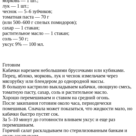
морковь — 1 шт.;
лук — 1 шт.;
чеснок — 5–6 зубчиков;
томатная паста — 70 г
(или 500–600 г спелых помидоров);
сахар — 1 стакан;
растительное масло — 1 стакан;
соль — 50 г;
уксус 9% — 100 мл.
Готовим
Кабачки нарезаем небольшими брусочками или кубиками.
Перец, яблоко, морковь, лук и чеснок измельчаем через
мясорубку или блендером до однородной массы.
В большую кастрюлю выкладываем кабачки, овощную смесь,
томатную пасту, сахар, соль и растительное масло.
Хорошо перемешиваем и ставим на средний огонь.
После закипания готовим около часа, периодически
помешивая. Сначала может показаться, что жидкости мало, но
кабачки быстро пустят сок.
За 5–10 минут до готовности вливаем уксус и еще раз
перемешиваем.
Горячий салат раскладываем по стерилизованным банкам и
сразу закатываем.