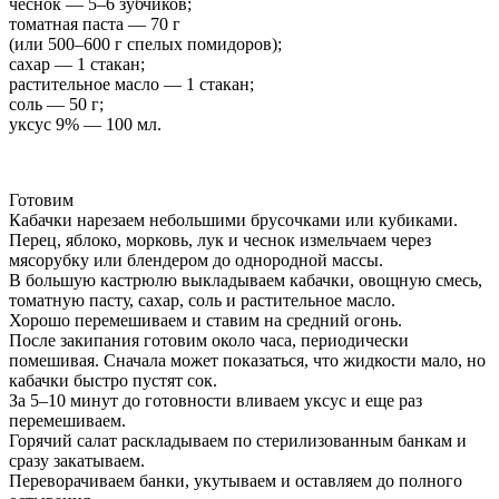
чеснок — 5–6 зубчиков;
томатная паста — 70 г
(или 500–600 г спелых помидоров);
сахар — 1 стакан;
растительное масло — 1 стакан;
соль — 50 г;
уксус 9% — 100 мл.
Готовим
Кабачки нарезаем небольшими брусочками или кубиками.
Перец, яблоко, морковь, лук и чеснок измельчаем через
мясорубку или блендером до однородной массы.
В большую кастрюлю выкладываем кабачки, овощную смесь,
томатную пасту, сахар, соль и растительное масло.
Хорошо перемешиваем и ставим на средний огонь.
После закипания готовим около часа, периодически
помешивая. Сначала может показаться, что жидкости мало, но
кабачки быстро пустят сок.
За 5–10 минут до готовности вливаем уксус и еще раз
перемешиваем.
Горячий салат раскладываем по стерилизованным банкам и
сразу закатываем.
Переворачиваем банки, укутываем и оставляем до полного