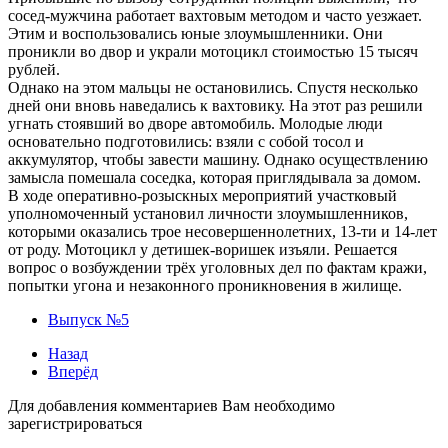
сосед-мужчина работает вахтовым методом и часто уезжает.
Этим и воспользовались юные злоумышленники. Они
проникли во двор и украли мотоцикл стоимостью 15 тысяч
рублей.
Однако на этом мальцы не остановились. Спустя несколько
дней они вновь наведались к вахтовику. На этот раз решили
угнать стоявший во дворе автомобиль. Молодые люди
основательно подготовились: взяли с собой тосол и
аккумулятор, чтобы завести машину. Однако осуществлению
замысла помешала соседка, которая приглядывала за домом.
В ходе оперативно-розыскных мероприятий участковый
уполномоченный установил личности злоумышленников,
которыми оказались трое несовершеннолетних, 13-ти и 14-лет
от роду. Мотоцикл у детишек-воришек изъяли. Решается
вопрос о возбуждении трёх уголовных дел по фактам кражи,
попытки угона и незаконного проникновения в жилище.
Выпуск №5
Назад
Вперёд
Для добавления комментариев Вам необходимо
зарегистрироваться