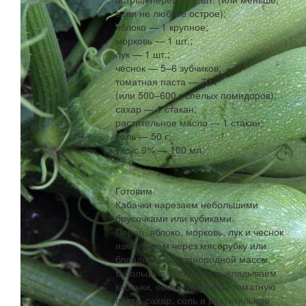
если не любите острое);
яблоко — 1 крупное;
морковь — 1 шт.;
лук — 1 шт.;
чеснок — 5–6 зубчиков;
томатная паста — 70 г
(или 500–600 г спелых помидоров);
сахар — 1 стакан;
растительное масло — 1 стакан;
соль — 50 г;
уксус 9% — 100 мл.
Готовим
Кабачки нарезаем небольшими
брусочками или кубиками.
Перец, яблоко, морковь, лук и чеснок
измельчаем через мясорубку или
блендером до однородной массы.
В большую кастрюлю выкладываем
кабачки, овощную смесь, томатную
пасту, сахар, соль и растительное