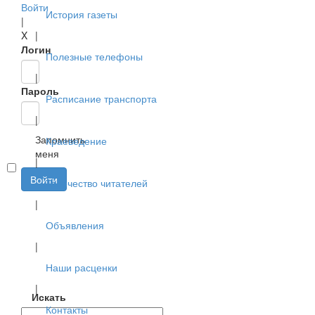
Войти
История газеты
|
X
|
Логин
Полезные телефоны
|
Пароль
Расписание транспорта
|
Запомнить
Краеведение
меня
|
Войти
Творчество читателей
|
Объявления
|
Наши расценки
|
Искать
Контакты