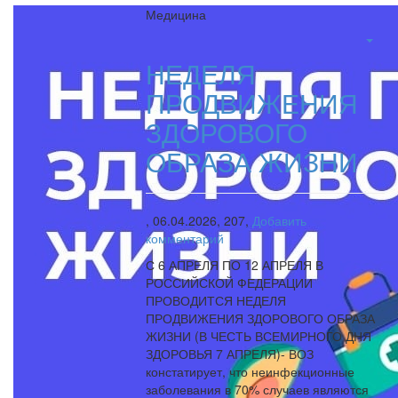
Медицина
НЕДЕЛЯ
ПРОДВИЖЕНИЯ
ЗДОРОВОГО
ОБРАЗА ЖИЗНИ
,
06.04.2026,
207,
Добавить
комментарий
С 6 АПРЕЛЯ ПО 12 АПРЕЛЯ В
РОССИЙСКОЙ ФЕДЕРАЦИИ
ПРОВОДИТСЯ НЕДЕЛЯ
ПРОДВИЖЕНИЯ ЗДОРОВОГО ОБРАЗА
ЖИЗНИ (В ЧЕСТЬ ВСЕМИРНОГО ДНЯ
ЗДОРОВЬЯ 7 АПРЕЛЯ)- ВОЗ
констатирует, что неинфекционные
заболевания в 70% случаев являются