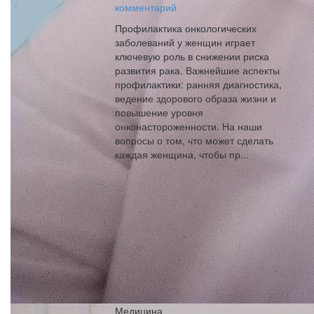
комментарий
Профилактика онкологических
заболеваний у женщин играет
ключевую роль в снижении риска
развития рака. Важнейшие аспекты
профилактики: ранняя диагностика,
ведение здорового образа жизни и
повышение уровня
онконастороженности. На наши
вопросы о том, что может сделать
каждая женщина, чтобы пр...
Медицина