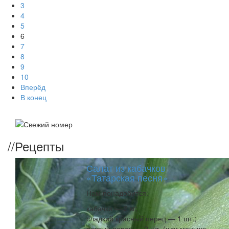
3
4
5
6
7
8
9
10
Вперёд
В конец
//
Рецепты
Салат из кабачков
«Татарская песня»
Нам понадобится:
кабачки — 2 кг;
сладкий красный перец — 1 шт.;
острый перец — 2 шт. (или меньше,