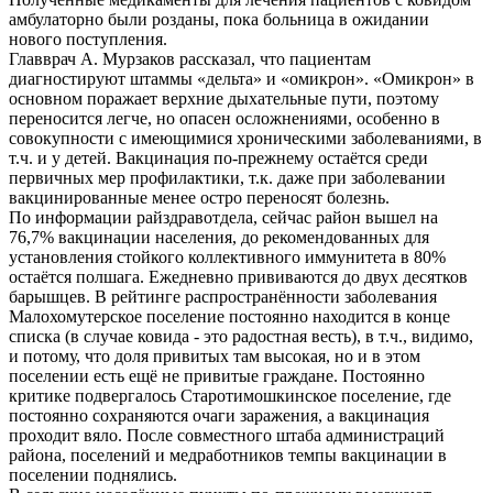
амбулаторно были розданы, пока больница в ожидании
нового поступления.
Главврач А. Мурзаков рассказал, что пациентам
диагностируют штаммы «дельта» и «омикрон». «Омикрон» в
основном поражает верхние дыхательные пути, поэтому
переносится легче, но опасен осложнениями, особенно в
совокупности с имеющимися хроническими заболеваниями, в
т.ч. и у детей. Вакцинация по-прежнему остаётся среди
первичных мер профилактики, т.к. даже при заболевании
вакцинированные менее остро переносят болезнь.
По информации райздравотдела, сейчас район вышел на
76,7% вакцинации населения, до рекомендованных для
установления стойкого коллективного иммунитета в 80%
остаётся полшага. Ежедневно прививаются до двух десятков
барышцев. В рейтинге распространённости заболевания
Малохомутерское поселение постоянно находится в конце
списка (в случае ковида - это радостная весть), в т.ч., видимо,
и потому, что доля привитых там высокая, но и в этом
поселении есть ещё не привитые граждане. Постоянно
критике подвергалось Старотимошкинское поселение, где
постоянно сохраняются очаги заражения, а вакцинация
проходит вяло. После совместного штаба администраций
района, поселений и медработников темпы вакцинации в
поселении поднялись.