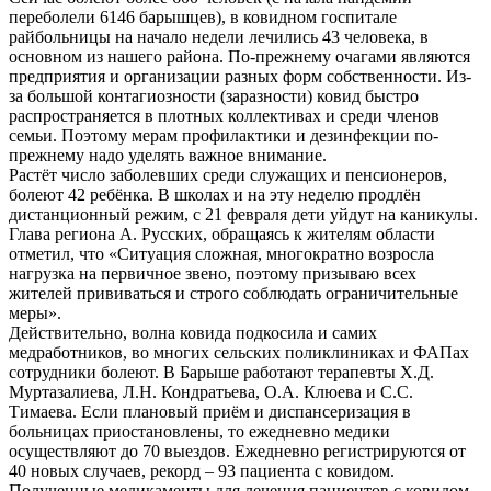
переболели 6146 барышцев), в ковидном госпитале
райбольницы на начало недели лечились 43 человека, в
основном из нашего района. По-прежнему очагами являются
предприятия и организации разных форм собственности. Из-
за большой контагиозности (заразности) ковид быстро
распространяется в плотных коллективах и среди членов
семьи. Поэтому мерам профилактики и дезинфекции по-
прежнему надо уделять важное внимание.
Растёт число заболевших среди служащих и пенсионеров,
болеют 42 ребёнка. В школах и на эту неделю продлён
дистанционный режим, с 21 февраля дети уйдут на каникулы.
Глава региона А. Русских, обращаясь к жителям области
отметил, что «Ситуация сложная, многократно возросла
нагрузка на первичное звено, поэтому призываю всех
жителей прививаться и строго соблюдать ограничительные
меры».
Действительно, волна ковида подкосила и самих
медработников, во многих сельских поликлиниках и ФАПах
сотрудники болеют. В Барыше работают терапевты Х.Д.
Муртазалиева, Л.Н. Кондратьева, О.А. Клюева и С.С.
Тимаева. Если плановый приём и диспансеризация в
больницах приостановлены, то ежедневно медики
осуществляют до 70 выездов. Ежедневно регистрируются от
40 новых случаев, рекорд – 93 пациента с ковидом.
Полученные медикаменты для лечения пациентов с ковидом