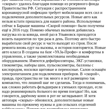
«скорых» удалось благодаря помощи из резервного фонда
Правительства РФ. Ситуация с распространением
коронавирусной инфекции требует мобилизации всех сил и
подключения дополнительных ресурсов. Новые авто как
нельзя кстати пришлись для нашего района. Используемые
сейчас в Барыше машины «Скорой помощи» были получены
ещё в 2016 году. Помимо обычных вызовов добавилась
нагрузка из-за ковида, иной раз в Ульяновск приходится
возить пациентов по три раза в день. Поэтому авто быстро
выработали свой ресурс и часто выходят из строя. После
ремонта вновь едут на вызовы, и история повторяется. Новые
авто класса В созданы на базе «УАЗа-Профи» и комфортны в
управлении, а также укомплектованы необходимым
оборудованием. Имеются дефибрилляторы, ЭКГ-установки,
глюкометры, наборы шин, пульсоксиметры, баллоны с
кислородом, носилки щитовые и переносные. Салон оснащён
электропитанием для подключения приборов. В «скорой»,
правда, пространства не так много и всё размещено так
компактно, что лишний шаг не сделаешь. Тогда и понимаешь,
как сложно работать фельдшерам в узеньких проходах, если
надо реанимировать больного во время поездки! Но, как
говорится, дарёному коню в рот не заглядывают. И хотя
автопарк «скорых» обновился, дополнительные новые
машины по-прежнему нужны и для сельских отделений
райбольницы. Потому так востребована программа