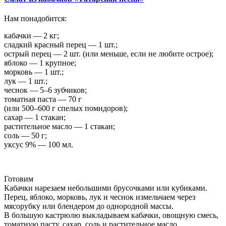
Нам понадобится:
кабачки — 2 кг;
сладкий красный перец — 1 шт.;
острый перец — 2 шт. (или меньше, если не любите острое);
яблоко — 1 крупное;
морковь — 1 шт.;
лук — 1 шт.;
чеснок — 5–6 зубчиков;
томатная паста — 70 г
(или 500–600 г спелых помидоров);
сахар — 1 стакан;
растительное масло — 1 стакан;
соль — 50 г;
уксус 9% — 100 мл.
Готовим
Кабачки нарезаем небольшими брусочками или кубиками.
Перец, яблоко, морковь, лук и чеснок измельчаем через
мясорубку или блендером до однородной массы.
В большую кастрюлю выкладываем кабачки, овощную смесь,
томатную пасту, сахар, соль и растительное масло.