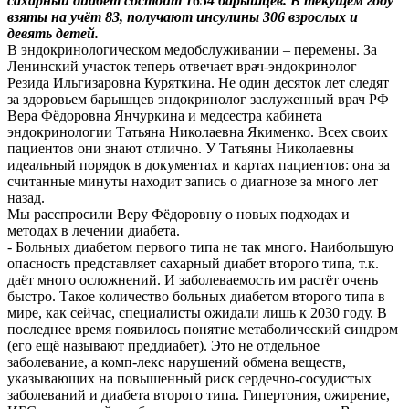
сахарный диабет состоит 1654 барышцев. В текущем году
взяты на учёт 83, получают инсулины 306 взрослых и
девять детей.
В эндокринологическом медобслуживании – перемены. За
Ленинский участок теперь отвечает врач-эндокринолог
Резида Ильгизаровна Куряткина. Не один десяток лет следят
за здоровьем барышцев эндокринолог заслуженный врач РФ
Вера Фёдоровна Янчуркина и медсестра кабинета
эндокринологии Татьяна Николаевна Якименко. Всех своих
пациентов они знают отлично. У Татьяны Николаевны
идеальный порядок в документах и картах пациентов: она за
считанные минуты находит запись о диагнозе за много лет
назад.
Мы расспросили Веру Фёдоровну о новых подходах и
методах в лечении диабета.
- Больных диабетом первого типа не так много. Наибольшую
опасность представляет сахарный диабет второго типа, т.к.
даёт много осложнений. И заболеваемость им растёт очень
быстро. Такое количество больных диабетом второго типа в
мире, как сейчас, специалисты ожидали лишь к 2030 году. В
последнее время появилось понятие метаболический синдром
(его ещё называют преддиабет). Это не отдельное
заболевание, а комп-лекс нарушений обмена веществ,
указывающих на повышенный риск сердечно-сосудистых
заболеваний и диабета второго типа. Гипертония, ожирение,