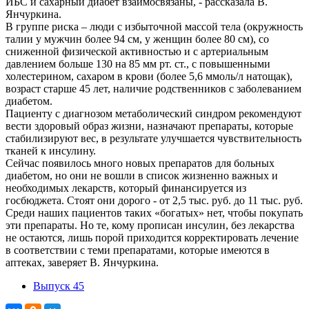
ИБС и сахарный диабет взаимосвязаны, - рассказала В.
Янчуркина.
В группе риска – люди с избыточной массой тела (окружность
талии у мужчин более 94 см, у женщин более 80 см), со
сниженной физической активностью и с артериальным
давлением больше 130 на 85 мм рт. ст., с повышенными
холестерином, сахаром в крови (более 5,6 ммоль/л натощак),
возраст старше 45 лет, наличие родственников с заболеванием
диабетом.
Пациенту с диагнозом метаболический синдром рекомендуют
вести здоровый образ жизни, назначают препараты, которые
стабилизируют вес, в результате улучшается чувствительность
тканей к инсулину.
Сейчас появилось много новых препаратов для больных
диабетом, но они не вошли в список жизненно важных и
необходимых лекарств, который финансируется из
госбюджета. Стоят они дорого - от 2,5 тыс. руб. до 11 тыс. руб.
Среди наших пациентов таких «богатых» нет, чтобы покупать
эти препараты. Но те, кому прописан инсулин, без лекарства
не остаются, лишь порой приходится корректировать лечение
в соответствии с теми препаратами, которые имеются в
аптеках, заверяет В. Янчуркина.
Выпуск 45