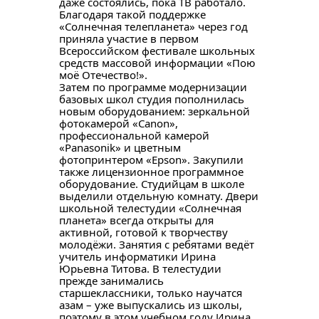
даже состоялись, пока ТВ работало.
Благодаря такой поддержке
«Солнечная телепланета» через год
приняла участие в первом
Всероссийском фестивале школьных
средств массовой информации «Пою
моё Отечество!».
Затем по программе модернизации
базовых школ студия пополнилась
новым оборудованием: зеркальной
фотокамерой «Canon»,
профессиональной камерой
«Panasonik» и цветным
фотопринтером «Epson». Закупили
также лицензионное программное
оборудование. Студийцам в школе
выделили отдельную комнату. Двери
школьной телестудии «Солнечная
планета» всегда открыты для
активной, готовой к творчеству
молодёжи. Занятия с ребятами ведёт
учитель информатики Ирина
Юрьевна Титова. В телестудии
прежде занимались
старшеклассники, только научатся
азам – уже выпускались из школы,
поэтому в этом учебном году Ирина