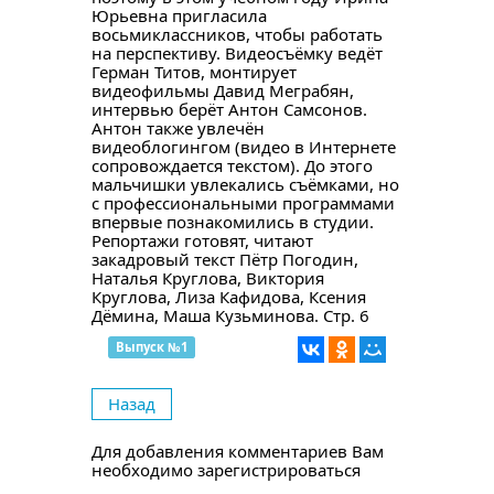
Юрьевна пригласила
восьмиклассников, чтобы работать
на перспективу. Видеосъёмку ведёт
Герман Титов, монтирует
видеофильмы Давид Меграбян,
интервью берёт Антон Самсонов.
Антон также увлечён
видеоблогингом (видео в Интернете
сопровождается текстом). До этого
мальчишки увлекались съёмками, но
с профессиональными программами
впервые познакомились в студии.
Репортажи готовят, читают
закадровый текст Пётр Погодин,
Наталья Круглова, Виктория
Круглова, Лиза Кафидова, Ксения
Дёмина, Маша Кузьминова. Стр. 6
Выпуск №1
Назад
Для добавления комментариев Вам
необходимо зарегистрироваться