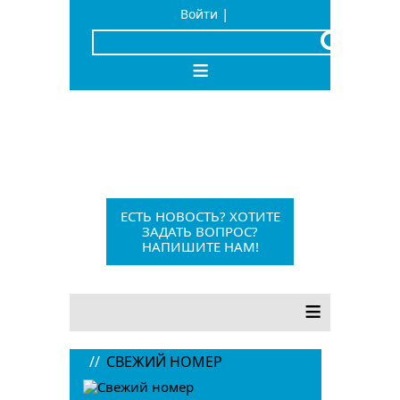
|
Войти
x
≡
Барыш, Красноармейская, 1
+7 (84253) 21-1-56
barvesti@bk.ru
ЕСТЬ НОВОСТЬ? ХОТИТЕ
ЗАДАТЬ ВОПРОС?
НАПИШИТЕ НАМ!
12+
≡
//
СВЕЖИЙ НОМЕР