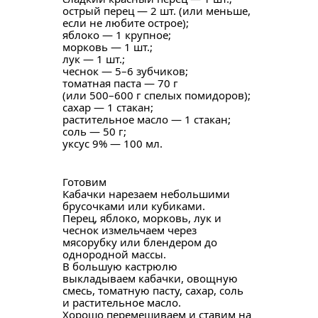
острый перец — 2 шт. (или меньше,
если не любите острое);
яблоко — 1 крупное;
морковь — 1 шт.;
лук — 1 шт.;
чеснок — 5–6 зубчиков;
томатная паста — 70 г
(или 500–600 г спелых помидоров);
сахар — 1 стакан;
растительное масло — 1 стакан;
соль — 50 г;
уксус 9% — 100 мл.
Готовим
Кабачки нарезаем небольшими
брусочками или кубиками.
Перец, яблоко, морковь, лук и
чеснок измельчаем через
мясорубку или блендером до
однородной массы.
В большую кастрюлю
выкладываем кабачки, овощную
смесь, томатную пасту, сахар, соль
и растительное масло.
Хорошо перемешиваем и ставим на