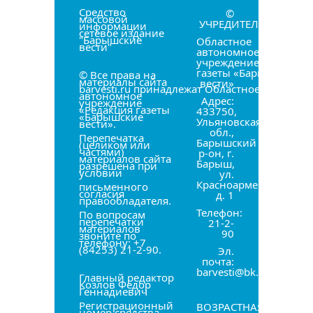
Средство
©
массовой
УЧРЕДИТЕЛЬ:
информации
сетевое издание
"Барышские
Областное
вести"
автономное
учреждение «Редакци
газеты «Барышские
© Все права на
материалы сайта
вести»
barvesti.ru принадлежат Областное
автономное
Адрес:
учреждение
«Редакция газеты
433750,
«Барышские
Ульяновская
вести».
обл.,
Перепечатка
Барышский
(целиком или
частями)
р-он, г.
материалов сайта
Барыш,
разрешена при
условии
ул.
Красноармейская,
письменного
согласия
д. 1
правообладателя.
Телефон:
По вопросам
перепечатки
21-2-
материалов
90
звоните по
телефону: +7
(84253) 21-2-90.
Эл.
почта:
barvesti@bk.ru
Главный редактор
Козлов Фёдор
Геннадиевич
Регистрационный
ВОЗРАСТНАЯ
номер средства