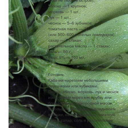
яблоко — 1 крупное;
морковь — 1 шт.;
лук — 1 шт.;
чеснок — 5–6 зубчиков;
томатная паста — 70 г
(или 500–600 г спелых помидоров);
сахар — 1 стакан;
растительное масло — 1 стакан;
соль — 50 г;
уксус 9% — 100 мл.
Готовим
Кабачки нарезаем небольшими
брусочками или кубиками.
Перец, яблоко, морковь, лук и чеснок
измельчаем через мясорубку или
блендером до однородной массы.
В большую кастрюлю выкладываем
кабачки, овощную смесь, томатную
пасту, сахар, соль и растительное
масло.