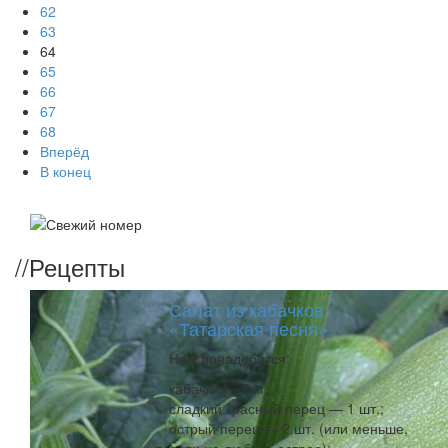
62
63
64
65
66
67
68
Вперёд
В конец
//
Рецепты
Салат из кабачков
«Татарская песня»
Нам понадобится:
кабачки — 2 кг;
сладкий красный перец — 1 шт.;
острый перец — 2 шт. (или меньше,
если не любите острое);