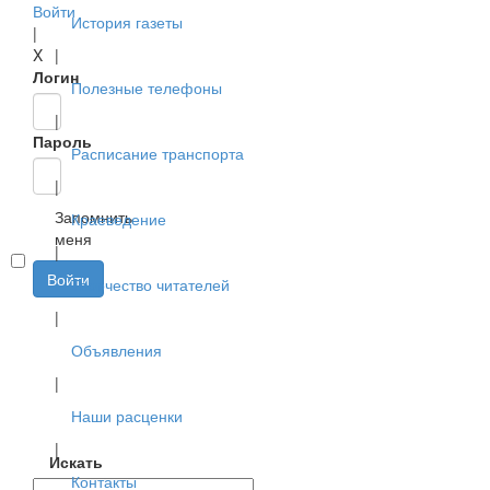
Войти
История газеты
|
X
|
Логин
Полезные телефоны
|
Пароль
Расписание транспорта
|
Запомнить
Краеведение
меня
|
Войти
Творчество читателей
|
Объявления
|
Наши расценки
|
Искать
Контакты