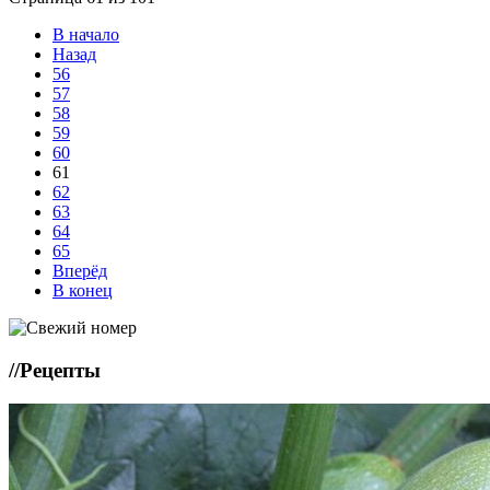
В начало
Назад
56
57
58
59
60
61
62
63
64
65
Вперёд
В конец
//
Рецепты