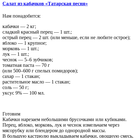
Салат из кабачков «Татарская песня»
Нам понадобится:
кабачки — 2 кг;
сладкий красный перец — 1 шт.;
острый перец — 2 шт. (или меньше, если не любите острое);
яблоко — 1 крупное;
морковь — 1 шт.;
лук — 1 шт.;
чеснок — 5–6 зубчиков;
томатная паста — 70 г
(или 500–600 г спелых помидоров);
сахар — 1 стакан;
растительное масло — 1 стакан;
соль — 50 г;
уксус 9% — 100 мл.
Готовим
Кабачки нарезаем небольшими брусочками или кубиками.
Перец, яблоко, морковь, лук и чеснок измельчаем через
мясорубку или блендером до однородной массы.
В большую кастрюлю выкладываем кабачки, овощную смесь,