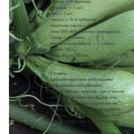
яблоко — 1 крупное;
морковь — 1 шт.;
лук — 1 шт.;
чеснок — 5–6 зубчиков;
томатная паста — 70 г
(или 500–600 г спелых помидоров);
сахар — 1 стакан;
растительное масло — 1 стакан;
соль — 50 г;
уксус 9% — 100 мл.
Готовим
Кабачки нарезаем небольшими
брусочками или кубиками.
Перец, яблоко, морковь, лук и чеснок
измельчаем через мясорубку или
блендером до однородной массы.
В большую кастрюлю выкладываем
кабачки, овощную смесь, томатную
пасту, сахар, соль и растительное
масло.
Хорошо перемешиваем и ставим на