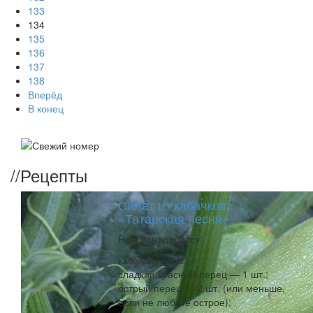
133
134
135
136
137
138
Вперёд
В конец
//
Рецепты
Салат из кабачков
«Татарская песня»
Нам понадобится:
кабачки — 2 кг;
сладкий красный перец — 1 шт.;
острый перец — 2 шт. (или меньше,
если не любите острое);