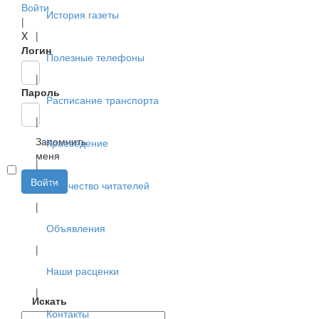
Войти
История газеты
|
X
|
Логин
Полезные телефоны
|
Пароль
Расписание транспорта
|
Запомнить
Краеведение
меня
|
Войти
Творчество читателей
|
Объявления
|
Наши расценки
|
Искать
Контакты