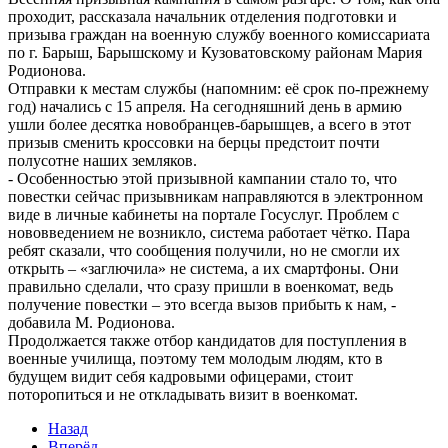
проходит, рассказала начальник отделения подготовки и
призыва граждан на военную службу военного комиссариата
по г. Барыш, Барышскому и Кузоватовскому районам Мария
Родионова.
Отправки к местам службы (напомним: её срок по-прежнему
год) начались с 15 апреля. На сегодняшний день в армию
ушли более десятка новобранцев-барышцев, а всего в этот
призыв сменить кроссовки на берцы предстоит почти
полусотне наших земляков.
- Особенностью этой призывной кампании стало то, что
повестки сейчас призывникам направляются в электронном
виде в личные кабинеты на портале Госуслуг. Проблем с
нововведением не возникло, система работает чётко. Пара
ребят сказали, что сообщения получили, но не смогли их
открыть – «заглючила» не система, а их смартфоны. Они
правильно сделали, что сразу пришли в военкомат, ведь
получение повестки – это всегда вызов прибыть к нам, -
добавила М. Родионова.
Продолжается также отбор кандидатов для поступления в
военные училища, поэтому тем молодым людям, кто в
будущем видит себя кадровыми офицерами, стоит
поторопиться и не откладывать визит в военкомат.
Назад
Вперёд