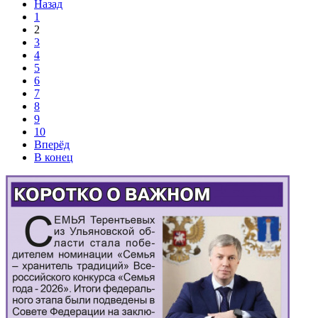
Назад
1
2
3
4
5
6
7
8
9
10
Вперёд
В конец