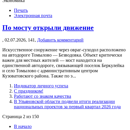
Экономика
Печать
Электронная почта
По мосту открыли движение
,
02.07.2026,
141,
Добавить комментарий
Искусственное сооружение через овраг-суходол расположено
на автодороге Томылово — Безводовка. Объект критически
важен для местных жителей — мост находится на
единственной автодороге, связывающей поселок Беркулейка
и село Томылово с административным центром
Кузоватовского района. Также по э...
Индикатор личного успеха
С праздником!
Работают со знаком качества
В Ульяновской области подвели итоги реализации
национальных проектов за первый квартал 2026 года
Страница 2 из 150
В начало