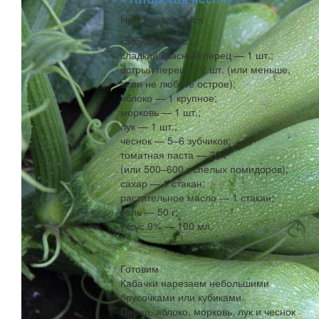
Нам понадобится:
кабачки — 2 кг;
сладкий красный перец — 1 шт.;
острый перец — 2 шт. (или меньше,
если не любите острое);
яблоко — 1 крупное;
морковь — 1 шт.;
лук — 1 шт.;
чеснок — 5–6 зубчиков;
томатная паста — 70 г
(или 500–600 г спелых помидоров);
сахар — 1 стакан;
растительное масло — 1 стакан;
соль — 50 г;
уксус 9% — 100 мл.
Готовим
Кабачки нарезаем небольшими
брусочками или кубиками.
Перец, яблоко, морковь, лук и чеснок