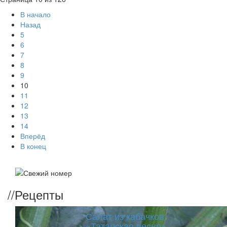
В начало
Назад
5
6
7
8
9
10
11
12
13
14
Вперёд
В конец
//
Рецепты
Салат из кабачков
«Татарская песня»