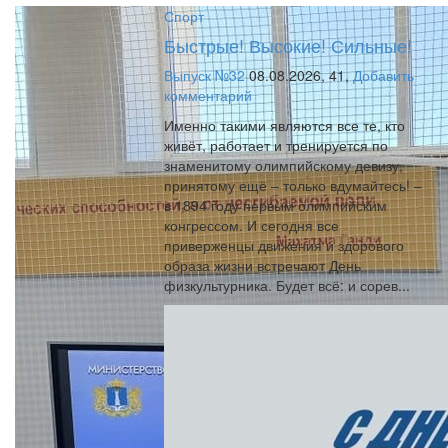
Спорт
Быстрые! Высокие! Сильные!
Выпуск №32
08.08.2026,
41,
Добавить
комментарий
Именно такими являются все те, кто
живёт, работает и тренируется по
знаменитому олимпийскому девизу,
принятому ещё – только вдумайтесь! –
в 1894 году первым олимпийским
конгрессом. И сегодня все
приверженцы движения и здорового
образа жизни встречают День
физкультурника. Будет всё: и сорев...