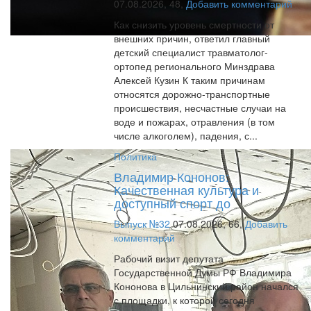
07.08.2026,
48,
Добавить комментарий
Как снизить уровень смертности от
внешних причин, ответил главный
детский специалист травматолог-
ортопед регионального Минздрава
Алексей Кузин К таким причинам
относятся дорожно-транспортные
происшествия, несчастные случаи на
воде и пожарах, отравления (в том
числе алкоголем), падения, с...
Политика
Владимир Кононов:
Качественная культура и
доступный спорт до
Выпуск №32
07.08.2026,
66,
Добавить
комментарий
Рабочий визит депутата
Государственной Думы РФ Владимира
Кононова в Цильнинский район начался
с площадки, к которой сегодня