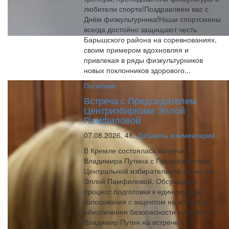
любители спорта!Поздравляем вас с
Днём физкультурника!Наши спортсмены
всегда достойно защищают честь
Барышского района на соревнованиях,
своим примером вдохновляя и
привлекая в ряды физкультурников
новых поклонников здорового...
Политика
Встреча с Председателем
Центризбиркома Эллой
Памфиловой
07.08.2026,
48,
Добавить комментарий
В Кремле состоялась встреча
Владимира Путина с Председателем
Центральной избирательной комиссии
Эллой Памфиловой. Обсуждался
процесс подготовки к единому дню
голосования с акцентом на вопросах
обеспечения безопасности на выборах.
Владимир Путин на встрече с