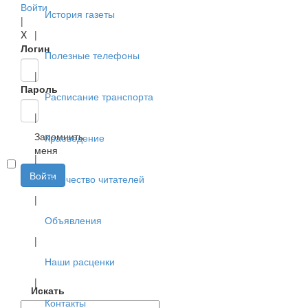
Войти
История газеты
|
X
|
Логин
Полезные телефоны
|
Пароль
Расписание транспорта
|
Запомнить
Краеведение
меня
|
Войти
Творчество читателей
|
Объявления
|
Наши расценки
|
Искать
Контакты