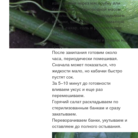
измельчаем через мясорубку или
блендером до однородной массы.
В большую кастрюлю выкладываем
кабачки, овощную смесь, томатную
пасту, сахар, соль и растительное
масло.
Хорошо перемешиваем и ставим на
средний огонь.
После закипания готовим около
часа, периодически помешивая.
Сначала может показаться, что
жидкости мало, но кабачки быстро
пустят сок.
За 5–10 минут до готовности
вливаем уксус и еще раз
перемешиваем.
Горячий салат раскладываем по
стерилизованным банкам и сразу
закатываем.
Переворачиваем банки, укутываем и
оставляем до полного остывания.