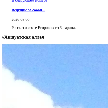
В следующем номере
Ведущие за собой...
2026-08-06
Рассказ о семье Егоровых из Загарина.
//
Акшуатская аллея