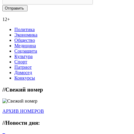
12+
Политика
Экономика
Общество
Медицина
Соцзащита
Культура
Спорт
Патриот
Домосед
Конкурсы
//
Свежий номер
АРХИВ НОМЕРОВ
//
Новости дня: