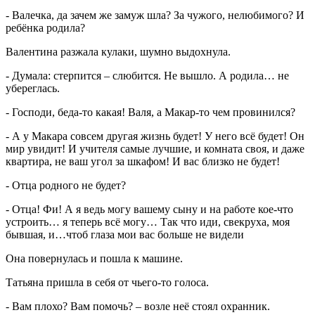
- Валечка, да зачем же замуж шла? За чужого, нелюбимого? И
ребёнка родила?
Валентина разжала кулаки, шумно выдохнула.
- Думала: стерпится – слюбится. Не вышло. А родила… не
убереглась.
- Господи, беда-то какая! Валя, а Макар-то чем провинился?
- А у Макара совсем другая жизнь будет! У него всё будет! Он
мир увидит! И учителя самые лучшие, и комната своя, и даже
квартира, не ваш угол за шкафом! И вас близко не будет!
- Отца родного не будет?
- Отца! Фи! А я ведь могу вашему сыну и на работе кое-что
устроить… я теперь всё могу… Так что иди, свекруха, моя
бывшая, и…чтоб глаза мои вас больше не видели
Она повернулась и пошла к машине.
Татьяна пришла в себя от чьего-то голоса.
- Вам плохо? Вам помочь? – возле неё стоял охранник.