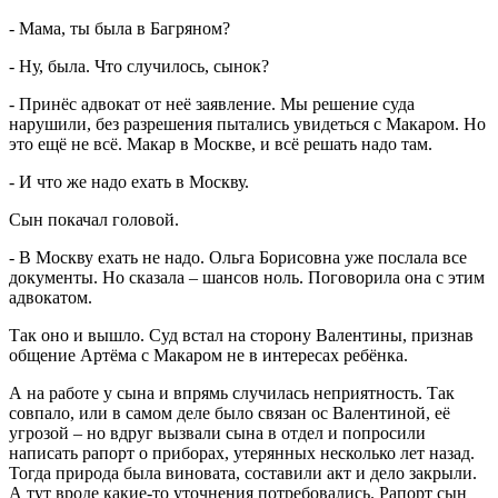
- Мама, ты была в Багряном?
- Ну, была. Что случилось, сынок?
- Принёс адвокат от неё заявление. Мы решение суда
нарушили, без разрешения пытались увидеться с Макаром. Но
это ещё не всё. Макар в Москве, и всё решать надо там.
- И что же надо ехать в Москву.
Сын покачал головой.
- В Москву ехать не надо. Ольга Борисовна уже послала все
документы. Но сказала – шансов ноль. Поговорила она с этим
адвокатом.
Так оно и вышло. Суд встал на сторону Валентины, признав
общение Артёма с Макаром не в интересах ребёнка.
А на работе у сына и впрямь случилась неприятность. Так
совпало, или в самом деле было связан ос Валентиной, её
угрозой – но вдруг вызвали сына в отдел и попросили
написать рапорт о приборах, утерянных несколько лет назад.
Тогда природа была виновата, составили акт и дело закрыли.
А тут вроде какие-то уточнения потребовались. Рапорт сын