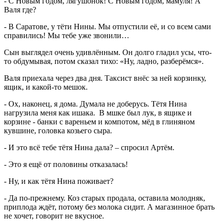
- С Новым годом, лягушонок! С Новым годом, мамуля! А
Валя где?
- В Саратове, у тёти Нины. Мы отпустили её, и со всем сами
справились! Мы тебе уже звонили…
Сын выглядел очень удивлённым. Он долго гладил усы, что-
то обдумывая, потом сказал тихо: «Ну, ладно, разберёмся».
Валя приехала через два дня. Таксист внёс за ней корзинку,
ящик, и какой-то мешок.
- Ох, наконец, я дома. Думала не доберусь. Тётя Нина
нагрузила меня как ишака. В мшке был лук, в ящике и
корзине - банки с вареньем и компотом, мёд в глиняном
кувшине, головка козьего сыра.
- И это всё тебе тётя Нина дала? – спросил Артём.
- Это я ещё от половины отказалась!
- Ну, и как тётя Нина поживает?
- Да по-прежнему. Коз старых продала, оставила молодняк,
приплода ждёт, потому без молока сидит. А магазинное брать
не хочет, говорит не вкусное.