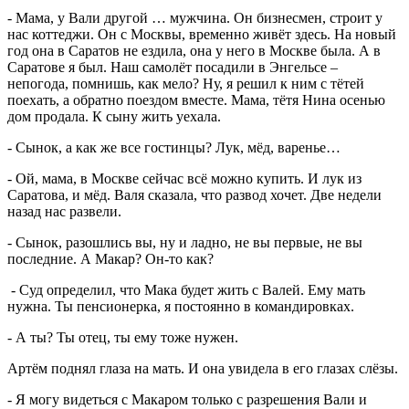
- Мама, у Вали другой … мужчина. Он бизнесмен, строит у
нас коттеджи. Он с Москвы, временно живёт здесь. На новый
год она в Саратов не ездила, она у него в Москве была. А в
Саратове я был. Наш самолёт посадили в Энгельсе –
непогода, помнишь, как мело? Ну, я решил к ним с тётей
поехать, а обратно поездом вместе. Мама, тётя Нина осенью
дом продала. К сыну жить уехала.
- Сынок, а как же все гостинцы? Лук, мёд, варенье…
- Ой, мама, в Москве сейчас всё можно купить. И лук из
Саратова, и мёд. Валя сказала, что развод хочет. Две недели
назад нас развели.
- Сынок, разошлись вы, ну и ладно, не вы первые, не вы
последние. А Макар? Он-то как?
- Суд определил, что Мака будет жить с Валей. Ему мать
нужна. Ты пенсионерка, я постоянно в командировках.
- А ты? Ты отец, ты ему тоже нужен.
Артём поднял глаза на мать. И она увидела в его глазах слёзы.
- Я могу видеться с Макаром только с разрешения Вали и