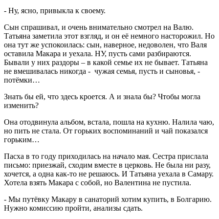
- Ну, ясно, привыкла к своему.
Сын спрашивал, и очень внимательно смотрел на Валю.
Татьяна заметила этот взгляд, и он её немного насторожил. Но
она тут же успокоилась: сын, наверное, недоволен, что Валя
оставила Макара и уехала. НУ, пусть сами разбираются.
Бывали у них раздоры – в какой семье их не бывает. Татьяна
не вмешивалась никогда - чужая семья, пусть и сыновья, -
потёмки…
Знать бы ей, что здесь кроется. А и знала бы? Чтобы могла
изменить?
Она отодвинула альбом, встала, пошла на кухню. Налила чаю,
но пить не стала. От горьких воспоминаний и чай показался
горьким…
Пасха в то году приходилась на начало мая. Сестра прислала
письмо: приезжай, сходим вместе в церковь. Не была ни разу,
хочется, а одна как-то не решаюсь. И Татьяна уехала в Самару.
Хотела взять Макара с собой, но Валентина не пустила.
- Мы путёвку Макару в санаторий хотим купить, в Болгарию.
Нужно комиссию пройти, анализы сдать.