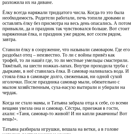
разложила их на диване.
Ёлку всегда наряжали тридцатого числа. Когда-то это была
необходимость. Родители работали, печь топили дровами и
оставлять ёлку без присмотра на весь день опасались. А потом
привыкли, да и праздник так чувствовался больше. Вот стоит
наряженная ёлка, и праздник уже рядом, вот сосем рядом,
завтра.
Ставили ёлку в сооружение, что называли самоваром. Где его
раздобыл отец – неизвестно. То ли с войны привёз как
трофей, то ли нашёл где, то ли местные умельцы смастерили.
Тяжёлый, на шести ножках-лапах. Внутри проходила труба с
дырками, в неё ставилась ёлка. В самовар наливалась вода. И
стояла ёлка в самоваре долго, свеженькая, ни одной сухой
иголочки. После праздника самовар мыли, обязательно с
мылом хозяйственным, суха-насухо вытирали и убирали на
чердак.
Когда не стало мамы, и Татьяна забрала отца к себе, со всеми
вещами увезла она и самовар. Сёстры, приезжая в гости,
ахали: «Таня, самовар-то живой! И ни капли ржавчины! Вот
вещь!».
Татьяна разбирала игрушки, вешала на ветки, а в голове