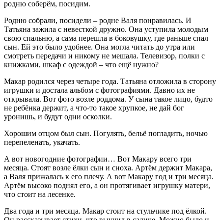
родню соберём, посидим.
Родню собрали, посидели – родне Валя понравилась. И
Татьяна зажила с невесткой дружно. Она уступила молодым
свою спальню, а сама перешла в боковушку, где раньше спал
сын. Ей это было удобнее. Она могла читать до утра или
смотреть передачи и никому не мешала. Телевизор, полки с
книжками, шкаф с одеждой – что ещё нужно?
Макар родился через четыре года. Татьяна отложила в сторону
игрушки и достала альбом с фотографиями. Давно их не
открывала. Вот фото возле роддома. У сына такое лицо, будто
не ребёнка держит, а что-то такое хрупкое, не дай бог
уронишь, и будут одни осколки.
Хорошим отцом был сын. Погулять, бельё погладить, ночью
перепеленать, укачать.
А вот новогодние фотографии… Вот Макару всего три
месяца. Стоят возле ёлки сын и сноха. Артём держит Макара,
а Валя прижалась к его плечу. А вот Макару год и три месяца.
Артём высоко поднял его, а он протягивает игрушку матери,
что стоит на лесенке.
Два года и три месяца. Макар стоит на стульчике под ёлкой.
Он рассказывает стихи, что выучил в садике. Можно было и