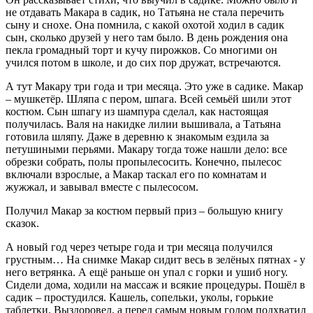
не отдавать Макара в садик, но Татьяна не стала перечить
сыну и снохе. Она помнила, с какой охотой ходил в садик
сын, сколько друзей у него там было. В день рождения она
пекла громадный торт и кучу пирожков. Со многими он
учился потом в школе, и до сих пор дружат, встречаются.
А тут Макару три года и три месяца. Это уже в садике. Макар
– мушкетёр. Шляпа с пером, шпага. Всей семьёй шили этот
костюм. Сын шпагу из шампура сделал, как настоящая
получилась. Валя на накидке лилии вышивала, а Татьяна
готовила шляпу. Даже в деревню к знакомым ездила за
петушиными перьями. Макару тогда тоже нашли дело: все
обрезки собрать, полы пропылесосить. Конечно, пылесос
включали взрослые, а Макар таскал его по комнатам и
жужжал, и завывал вместе с пылесосом.
Получил Макар за костюм первый приз – большую книгу
сказок.
А новый год через четыре года и три месяца получился
грустным… На снимке Макар сидит весь в зелёных пятнах - у
него ветрянка. А ещё раньше он упал с горки и ушиб ногу.
Сидели дома, ходили на массаж и всякие процедуры. Пошёл в
садик – простудился. Кашель, сопельки, уколы, горькие
таблетки. Выздоровел, а перед самым новым годом подхватил