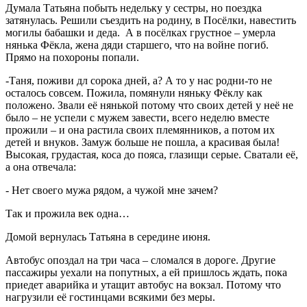
Думала Татьяна побыть недельку у сестры, но поездка
затянулась. Решили съездить на родину, в Посёлки, навестить
могилы бабашки и деда. А в посёлках грустное – умерла
нянька Фёкла, жена дяди старшего, что на войне погиб.
Прямо на похороны попали.
-Таня, поживи дл сорока дней, а? А то у нас родни-то не
осталось совсем. Пожила, помянули няньку Фёклу как
положено. Звали её нянькой потому что своих детей у неё не
было – не успели с мужем завести, всего неделю вместе
прожили – и она растила своих племянников, а потом их
детей и внуков. Замуж больше не пошла, а красивая была!
Высокая, грудастая, коса до пояса, глазищи серые. Сватали её,
а она отвечала:
- Нет своего мужа рядом, а чужой мне зачем?
Так и прожила век одна…
Домой вернулась Татьяна в середине июня.
Автобус опоздал на три часа – сломался в дороге. Другие
пассажиры уехали на попутных, а ей пришлось ждать, пока
приедет аварийка и утащит автобус на вокзал. Потому что
нагрузили её гостинцами всякими без меры.