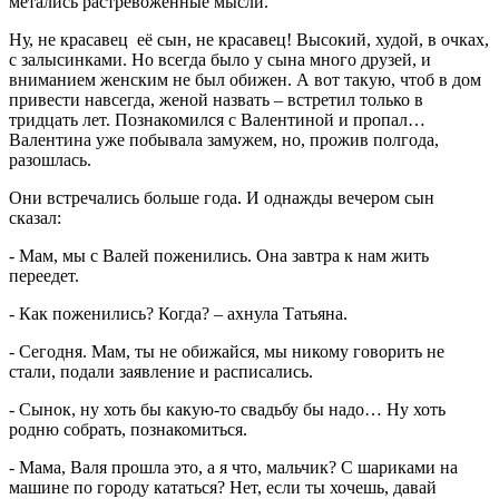
метались растревоженные мысли.
Ну, не красавец её сын, не красавец! Высокий, худой, в очках,
с залысинками. Но всегда было у сына много друзей, и
вниманием женским не был обижен. А вот такую, чтоб в дом
привести навсегда, женой назвать – встретил только в
тридцать лет. Познакомился с Валентиной и пропал…
Валентина уже побывала замужем, но, прожив полгода,
разошлась.
Они встречались больше года. И однажды вечером сын
сказал:
- Мам, мы с Валей поженились. Она завтра к нам жить
переедет.
- Как поженились? Когда? – ахнула Татьяна.
- Сегодня. Мам, ты не обижайся, мы никому говорить не
стали, подали заявление и расписались.
- Сынок, ну хоть бы какую-то свадьбу бы надо… Ну хоть
родню собрать, познакомиться.
- Мама, Валя прошла это, а я что, мальчик? С шариками на
машине по городу кататься? Нет, если ты хочешь, давай