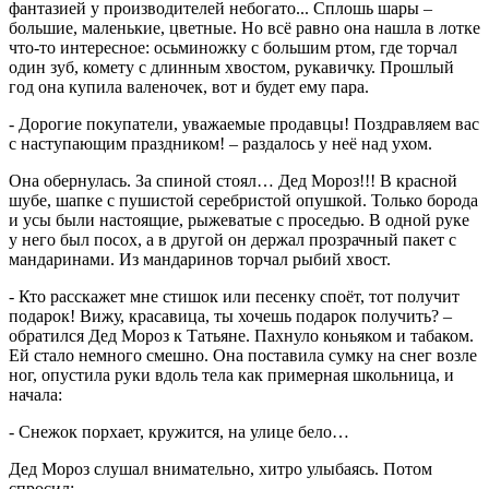
фантазией у производителей небогато... Сплошь шары –
большие, маленькие, цветные. Но всё равно она нашла в лотке
что-то интересное: осьминожку с большим ртом, где торчал
один зуб, комету с длинным хвостом, рукавичку. Прошлый
год она купила валеночек, вот и будет ему пара.
- Дорогие покупатели, уважаемые продавцы! Поздравляем вас
с наступающим праздником! – раздалось у неё над ухом.
Она обернулась. За спиной стоял… Дед Мороз!!! В красной
шубе, шапке с пушистой серебристой опушкой. Только борода
и усы были настоящие, рыжеватые с проседью. В одной руке
у него был посох, а в другой он держал прозрачный пакет с
мандаринами. Из мандаринов торчал рыбий хвост.
- Кто расскажет мне стишок или песенку споёт, тот получит
подарок! Вижу, красавица, ты хочешь подарок получить? –
обратился Дед Мороз к Татьяне. Пахнуло коньяком и табаком.
Ей стало немного смешно. Она поставила сумку на снег возле
ног, опустила руки вдоль тела как примерная школьница, и
начала:
- Снежок порхает, кружится, на улице бело…
Дед Мороз слушал внимательно, хитро улыбаясь. Потом
спросил: