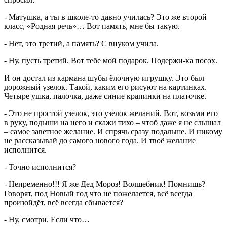
- Матушка, а ты в школе-то давно училась? Это же второй
класс, «Родная речь»… Вот память, мне бы такую.
- Нет, это третий, а память? С внуком учила.
- Ну, пусть третий. Вот тебе мой подарок. Подержи-ка посох.
И он достал из кармана шубы ёлочную игрушку. Это был
дорожный узелок. Такой, каким его рисуют на картинках.
Четыре ушка, палочка, даже синие крапинки на платочке.
- Это не простой узелок, это узелок желаний. Вот, возьми его
в руку, подыши на него и скажи тихо – чтоб даже я не слышал
– самое заветное желание. И спрячь сразу подальше. И никому
не рассказывай до самого нового года. И твоё желание
исполнится.
- Точно исполнится?
- Непременно!!! Я же Дед Мороз! Волшебник! Помнишь?
Говорят, под Новый год что не пожелается, всё всегда
произойдёт, всё всегда сбывается?
- Ну, смотри. Если что…