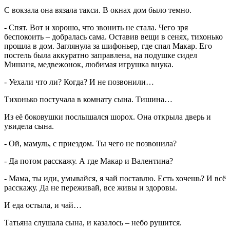
С вокзала она вязала такси. В окнах дом было темно.
- Спят. Вот и хорошо, что звонить не стала. Чего зря
беспокоить – добралась сама. Оставив вещи в сенях, тихонько
прошла в дом. Заглянула за шифоньер, где спал Макар. Его
постель была аккуратно заправлена, на подушке сидел
Мишаня, медвежонок, любимая игрушка внука.
- Уехали что ли? Когда? И не позвонили…
Тихонько постучала в комнату сына. Тишина…
Из её боковушки послышался шорох. Она открыла дверь и
увидела сына.
- Ой, мамуль, с приездом. Ты чего не позвонила?
- Да потом расскажу. А где Макар и Валентина?
- Мама, ты иди, умывайся, я чай поставлю. Есть хочешь? И всё
расскажу. Да не переживай, все живы и здоровы.
И еда остыла, и чай…
Татьяна слушала сына, и казалось – небо рушится.