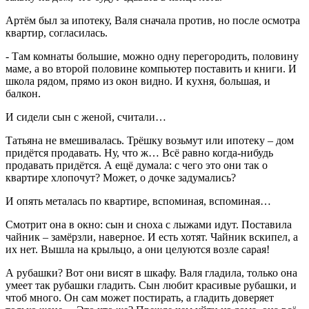
Артём был за ипотеку, Валя сначала против, но после осмотра
квартир, согласилась.
- Там комнаты большие, можно одну перегородить, половину
маме, а во второй половине компьютер поставить и книги. И
школа рядом, прямо из окон видно. И кухня, большая, и
балкон.
И сидели сын с женой, считали…
Татьяна не вмешивалась. Трёшку возьмут или ипотеку – дом
придётся продавать. Ну, что ж… Всё равно когда-нибудь
продавать придётся. А ещё думала: с чего это они так о
квартире хлопочут? Может, о дочке задумались?
И опять металась по квартире, вспоминая, вспоминая…
Смотрит она в окно: сын и сноха с лыжами идут. Поставила
чайник – замёрзли, наверное. И есть хотят. Чайник вскипел, а
их нет. Вышла на крыльцо, а они целуются возле сарая!
А рубашки? Вот они висят в шкафу. Валя гладила, только она
умеет так рубашки гладить. Сын любит красивые рубашки, и
чтоб много. Он сам может постирать, а гладить доверяет