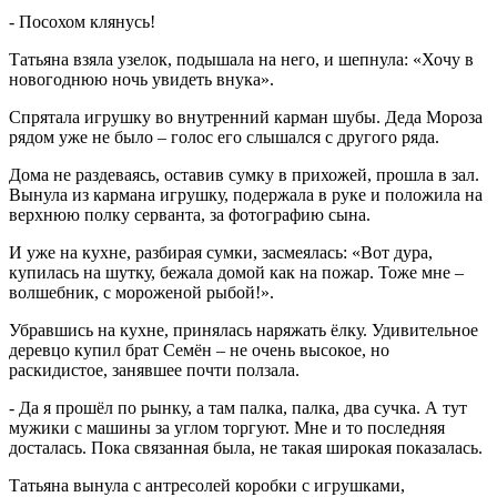
- Посохом клянусь!
Татьяна взяла узелок, подышала на него, и шепнула: «Хочу в
новогоднюю ночь увидеть внука».
Спрятала игрушку во внутренний карман шубы. Деда Мороза
рядом уже не было – голос его слышался с другого ряда.
Дома не раздеваясь, оставив сумку в прихожей, прошла в зал.
Вынула из кармана игрушку, подержала в руке и положила на
верхнюю полку серванта, за фотографию сына.
И уже на кухне, разбирая сумки, засмеялась: «Вот дура,
купилась на шутку, бежала домой как на пожар. Тоже мне –
волшебник, с мороженой рыбой!».
Убравшись на кухне, принялась наряжать ёлку. Удивительное
деревцо купил брат Семён – не очень высокое, но
раскидистое, занявшее почти ползала.
- Да я прошёл по рынку, а там палка, палка, два сучка. А тут
мужики с машины за углом торгуют. Мне и то последняя
досталась. Пока связанная была, не такая широкая показалась.
Татьяна вынула с антресолей коробки с игрушками,