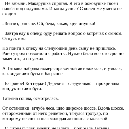
- Не забыли. Макарушка спрятал. Я его в боковушке твоей
нашёл под подушками. И когда успел? С колен же у меня не
сходил…
- Значит, раньше. Ой, беда, какая, кручинушка!
- Завтра еду в опеку, буду решать вопрос о встречах с сыном.
Отпуск взял.
Но пойти в опеку на следующий день сыну не пришлось.
Рано утром позвонили с работы. Нужно было кого-то срочно
заменить, и он уехал.
А Татьяна набрала номер справочной автовокзала, и узнала,
как ходят автобусы в Багряное.
- Багряное! Коттеджи! Деревня – следующая! – прокричала
кондуктор автобуса.
Татьяна сошла, осмотрелась.
От остановки, вглубь леса, шло широкое шоссе. Вдоль шоссе,
отгороженный от него решёткой, тянулся тротуар, по
которому не спеша шла молодая женщина с коляской.
- С дитём гуляет, значит, недалеко, - подумала Татьяна.