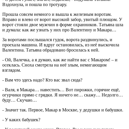
Вздохнула, и пошла по тротуару.
Прошла совсем немного и вышла к железным воротам.
Вправо и влево от ворот высокий забор, увитый плющом. У
ворот стояли двое мужчин в форме охранников. Татьяна шла
и думала: как же узнать у них про Валентину и Макара…
За воротами послышался гудок, ворота раздвинулись, и
проехала машина. И вдруг остановилась, из неё выскочила
Валентина. Татьяна обрадовано бросилась к ней.
- Ой, Валечка, а я думаю, как же найти вас с Макаром! – и
осеклась. Сноха смотрела на неё злым, немигающим
взглядом.
- Вам что здесь надо? Кто вас звал сюда?
- Валя, я Макара… навестить… Вот пирожки, горячие ещё,
огурчики прямо с грядки. Я ничего не… скажу… Недолго…
буду… Скучаю…
- Значит так. Первое, Макар в Москве, у дедушки и бабушки.
- У каких бабушек?