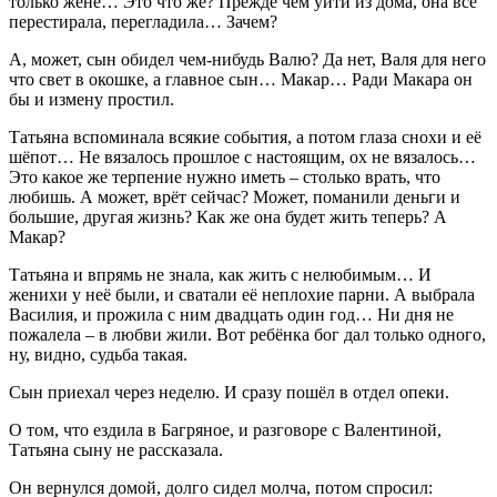
только жене… Это что же? Прежде чем уйти из дома, она всё
перестирала, перегладила… Зачем?
А, может, сын обидел чем-нибудь Валю? Да нет, Валя для него
что свет в окошке, а главное сын… Макар… Ради Макара он
бы и измену простил.
Татьяна вспоминала всякие события, а потом глаза снохи и её
шёпот… Не вязалось прошлое с настоящим, ох не вязалось…
Это какое же терпение нужно иметь – столько врать, что
любишь. А может, врёт сейчас? Может, поманили деньги и
большие, другая жизнь? Как же она будет жить теперь? А
Макар?
Татьяна и впрямь не знала, как жить с нелюбимым… И
женихи у неё были, и сватали её неплохие парни. А выбрала
Василия, и прожила с ним двадцать один год… Ни дня не
пожалела – в любви жили. Вот ребёнка бог дал только одного,
ну, видно, судьба такая.
Сын приехал через неделю. И сразу пошёл в отдел опеки.
О том, что ездила в Багряное, и разговоре с Валентиной,
Татьяна сыну не рассказала.
Он вернулся домой, долго сидел молча, потом спросил: