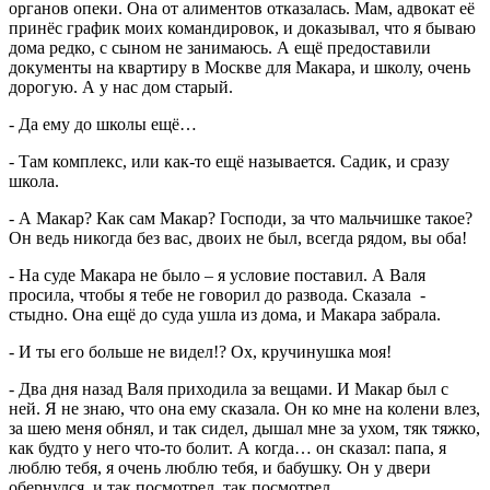
органов опеки. Она от алиментов отказалась. Мам, адвокат её
принёс график моих командировок, и доказывал, что я бываю
дома редко, с сыном не занимаюсь. А ещё предоставили
документы на квартиру в Москве для Макара, и школу, очень
дорогую. А у нас дом старый.
- Да ему до школы ещё…
- Там комплекс, или как-то ещё называется. Садик, и сразу
школа.
- А Макар? Как сам Макар? Господи, за что мальчишке такое?
Он ведь никогда без вас, двоих не был, всегда рядом, вы оба!
- На суде Макара не было – я условие поставил. А Валя
просила, чтобы я тебе не говорил до развода. Сказала -
стыдно. Она ещё до суда ушла из дома, и Макара забрала.
- И ты его больше не видел!? Ох, кручинушка моя!
- Два дня назад Валя приходила за вещами. И Макар был с
ней. Я не знаю, что она ему сказала. Он ко мне на колени влез,
за шею меня обнял, и так сидел, дышал мне за ухом, тяк тяжко,
как будто у него что-то болит. А когда… он сказал: папа, я
люблю тебя, я очень люблю тебя, и бабушку. Он у двери
обернулся, и так посмотрел, так посмотрел…