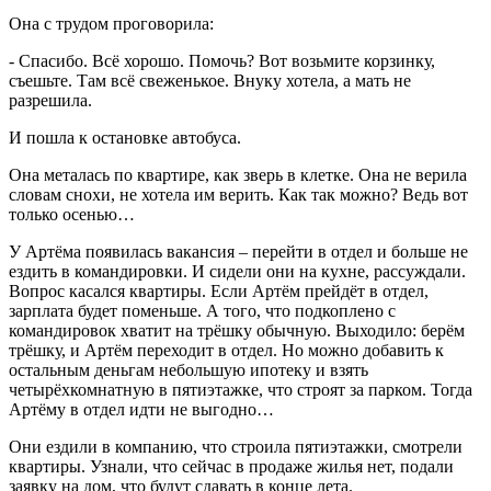
Она с трудом проговорила:
- Спасибо. Всё хорошо. Помочь? Вот возьмите корзинку,
съешьте. Там всё свеженькое. Внуку хотела, а мать не
разрешила.
И пошла к остановке автобуса.
Она металась по квартире, как зверь в клетке. Она не верила
словам снохи, не хотела им верить. Как так можно? Ведь вот
только осенью…
У Артёма появилась вакансия – перейти в отдел и больше не
ездить в командировки. И сидели они на кухне, рассуждали.
Вопрос касался квартиры. Если Артём прейдёт в отдел,
зарплата будет поменьше. А того, что подкоплено с
командировок хватит на трёшку обычную. Выходило: берём
трёшку, и Артём переходит в отдел. Но можно добавить к
остальным деньгам небольшую ипотеку и взять
четырёхкомнатную в пятиэтажке, что строят за парком. Тогда
Артёму в отдел идти не выгодно…
Они ездили в компанию, что строила пятиэтажки, смотрели
квартиры. Узнали, что сейчас в продаже жилья нет, подали
заявку на дом, что будут сдавать в конце лета.