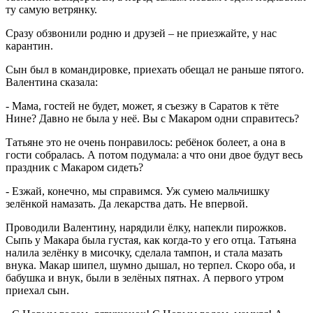
ту самую ветрянку.
Сразу обзвонили родню и друзей – не приезжайте, у нас
карантин.
Сын был в командировке, приехать обещал не раньше пятого.
Валентина сказала:
- Мама, гостей не будет, может, я съезжу в Саратов к тёте
Нине? Давно не была у неё. Вы с Макаром одни справитесь?
Татьяне это не очень понравилось: ребёнок болеет, а она в
гости собралась. А потом подумала: а что они двое будут весь
праздник с Макаром сидеть?
- Езжай, конечно, мы справимся. Уж сумею мальчишку
зелёнкой намазать. Да лекарства дать. Не впервой.
Проводили Валентину, нарядили ёлку, напекли пирожков.
Сыпь у Макара была густая, как когда-то у его отца. Татьяна
налила зелёнку в мисочку, сделала тампон, и стала мазать
внука. Макар шипел, шумно дышал, но терпел. Скоро оба, и
бабушка и внук, были в зелёных пятнах. А первого утром
приехал сын.