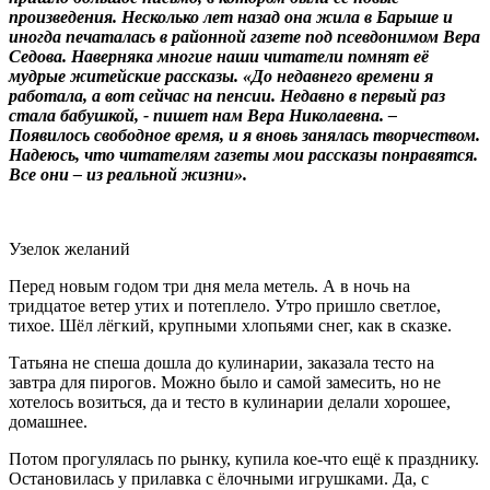
произведения. Несколько лет назад она жила в Барыше и
иногда печаталась в районной газете под псевдонимом Вера
Седова. Наверняка многие наши читатели помнят её
мудрые житейские рассказы. «До недавнего времени я
работала, а вот сейчас на пенсии. Недавно в первый раз
стала бабушкой, - пишет нам Вера Николаевна. –
Появилось свободное время, и я вновь занялась творчеством.
Надеюсь, что читателям газеты мои рассказы понравятся.
Все они – из реальной жизни».
Узелок желаний
Перед новым годом три дня мела метель. А в ночь на
тридцатое ветер утих и потеплело. Утро пришло светлое,
тихое. Шёл лёгкий, крупными хлопьями снег, как в сказке.
Татьяна не спеша дошла до кулинарии, заказала тесто на
завтра для пирогов. Можно было и самой замесить, но не
хотелось возиться, да и тесто в кулинарии делали хорошее,
домашнее.
Потом прогулялась по рынку, купила кое-что ещё к празднику.
Остановилась у прилавка с ёлочными игрушками. Да, с