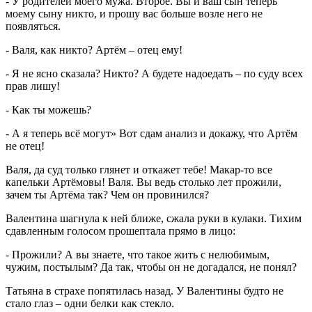
- У родителей моего мужа. Второе. Вы и ваш сын теперь
моему сыну никто, и прошу вас больше возле него не
появляться.
- Валя, как никто? Артём – отец ему!
- Я не ясно сказала? Никто? А будете надоедать – по суду всех
прав лишу!
- Как ты можешь?
- А я теперь всё могут» Вот сдам анализ и докажу, что Артём
не отец!
Валя, да суд только глянет и откажет тебе! Макар-то все
капельки Артёмовы! Валя. Вы ведь столько лет прожили,
зачем ты Артёма так? Чем он провинился?
Валентина шагнула к ней ближе, сжала руки в кулаки. Тихим
сдавленным голосом прошептала прямо в лицо:
- Прожили? А вы знаете, что такое жить с нелюбимым,
чужим, постылым? Да так, чтобы он не догадался, не понял?
Татьяна в страхе попятилась назад. У Валентины будто не
стало глаз – одни белки как стекло.