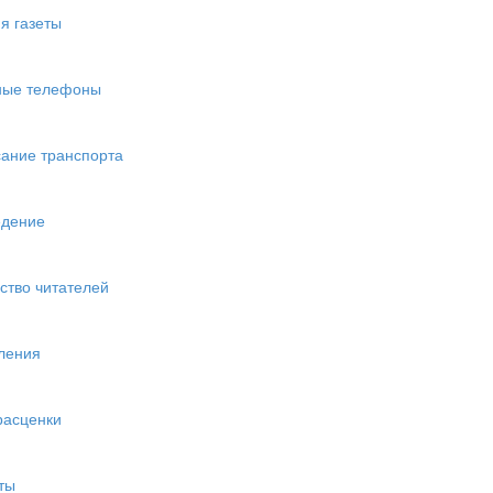
я газеты
ные телефоны
ание транспорта
едение
ство читателей
ления
расценки
ты