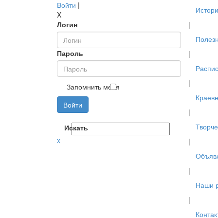
Войти
|
Истори
X
Логин
|
Полез
Пароль
|
Распис
|
Запомнить меня
Краев
Войти
|
Творче
Искать
x
|
Объяв
|
Наши 
|
Контак