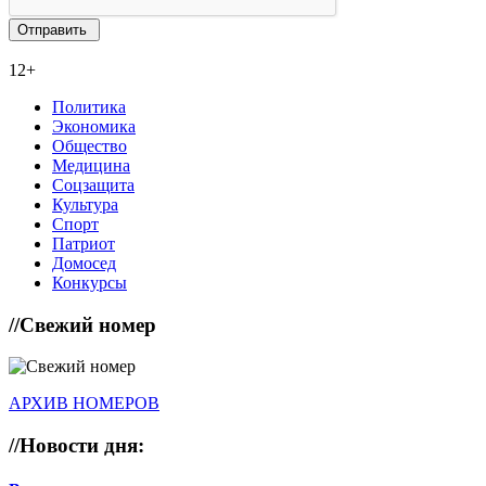
12+
Политика
Экономика
Общество
Медицина
Соцзащита
Культура
Спорт
Патриот
Домосед
Конкурсы
//
Свежий номер
АРХИВ НОМЕРОВ
//
Новости дня: