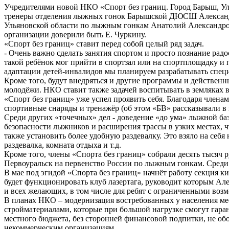
Учредителями новой НКО «Спорт без границ. Город Барыш, Уль
тренеры отделения лыжных гонок Барышской ДЮСШ Александр
Ульяновской области по лыжным гонкам Анатолий Александров
организации доверили быть Е. Чуркину.
«Спорт без границ» ставит перед собой целый ряд задач.
- Очень важно сделать занятия спортом и просто познание рад
такой ребёнок мог прийти в спортзал или на спортплощадку и п
адаптации детей-инвалидов мы планируем разрабатывать спе
Кроме того, будут внедряться и другие программы и действенн
молодёжи. НКО ставит также задачей воспитывать в земляках 
«Спорт без границ» уже успел проявить себя. Благодаря чле
спортивные снаряды и тренажёр (об этом «БВ» рассказывали в 
Среди других «точечных» дел - доведение «до ума» лыжной ба
безопасности лыжников и расширения трассы в узких местах, 
также установить более удобную раздевалку. Это взяло на себ
раздевалка, комната отдыха и т.д.
Кроме того, члены «Спорта без границ» собрали десять тысяч
Первоуральск на первенство России по лыжным гонкам. Среди 1
В мае под эгидой «Спорта без границ» начнёт работу секция 
будет функционировать клуб лазертага, руководит которым Ал
и всех желающих, в том числе для ребят с ограниченными воз
В планах НКО – модернизация востребованных у населения мес
стройматериалами, которые при большой нагрузке смогут гаран
местного бюджета, без сторонней финансовой подпитки, не о
некоммерческим организациям.