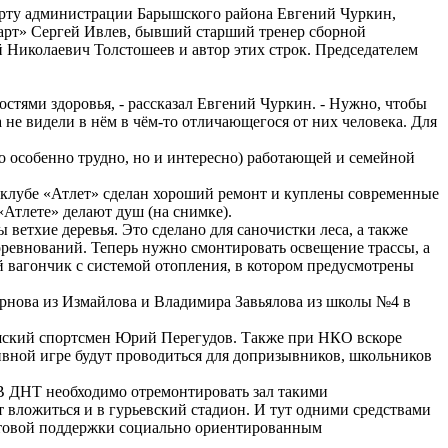
порту администрации Барышского района Евгений Чуркин,
рт» Сергей Ивлев, бывший старший тренер сборной
Николаевич Толстошеев и автор этих строк. Председателем
стями здоровья, - рассказал Евгений Чуркин. - Нужно, чтобы
 не видели в нём в чём-то отличающегося от них человека. Для
то особенно трудно, но и интересно) работающей и семейной
тклубе «Атлет» сделан хороший ремонт и куплены современные
«Атлете» делают душ (на снимке).
етхие деревья. Это сделано для саночистки леса, а также
оревнований. Теперь нужно смонтировать освещение трассы, а
й вагончик с системой отопления, в котором предусмотрены
ернова из Измайлова и Владимира Завьялова из школы №4 в
рышский спортсмен Юрий Перегудов. Также при НКО вскоре
ивной игре будут проводиться для допризывников, школьников
 В ДНТ необходимо отремонтировать зал такими
 вложиться и в гурьевский стадион. И тут одними средствами
антовой поддержки социально ориентированным