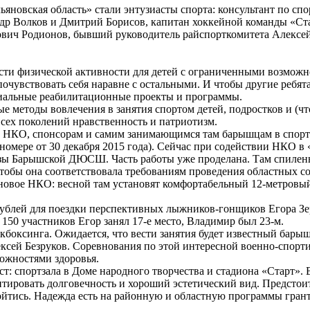
яновская область» стали энтузиасты спорта: консультант по с
 Волков и Дмитрий Борисов, капитан хоккейной команды «Ста
ич Родионов, бывший руководитель райспорткомитета Алексей 
ости физической активности для детей с ограниченными возможно
очувствовать себя наравне с остальными. И чтобы другие ребята
циальные реабилитационные проекты и программы.
ые методы вовлечения в занятия спортом детей, подростков и (ч
всех поколений нравственность и патриотизм.
нам НКО, спонсорам и самим занимающимся там барышцам в спор
номере от 30 декабря 2015 года). Сейчас при содействии НКО в 
зы Барышской ДЮСШ. Часть работы уже проделана. Там спилены в
чтобы она соответствовала требованиям проведения областных с
я новое НКО: весной там установят комфортабельный 12-метровы
 рублей для поездки перспективных лыжников-гонщиков Егора З
50 участников Егор занял 17-е место, Владимир был 23-м.
кикбоксинга. Ожидается, что вести занятия будет известный ба
ексей Безруков. Соревнования по этой интересной военно-спорт
можностями здоровья.
т: спортзала в Доме народного творчества и стадиона «Старт».
тировать долговечность и хороший эстетический вид. Предстоит
бойтись. Надежда есть на районную и областную программы гр