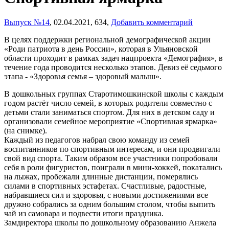
Выпуск №14
,
02.04.2021,
634,
Добавить комментарий
В целях поддержки региональной демографической акции
«Роди патриота в день России», которая в Ульяновской
области проходит в рамках задач нацпроекта «Демография», в
течение года проводится несколько этапов. Девиз её седьмого
этапа - «Здоровья семья – здоровый малыш».
В дошкольных группах Старотимошкинской школы с каждым
годом растёт число семей, в которых родители совместно с
детьми стали заниматься спортом. Для них в детском саду и
организовали семейное мероприятие «Спортивная ярмарка»
(на снимке).
Каждый из педагогов набрал свою команду из семей
воспитанников по спортивным интересам, и они продвигали
свой вид спорта. Таким образом все участники попробовали
себя в роли фигуристов, поиграли в мини-хоккей, покатались
на лыжах, пробежали длинные дистанции, померялись
силами в спортивных эстафетах. Счастливые, радостные,
набравшиеся сил и здоровья, с новыми достижениями все
дружно собрались за одним большим столом, чтобы выпить
чай из самовара и подвести итоги праздника.
Замдиректора школы по дошкольному образованию Анжела