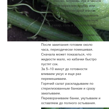
Перец, яблоко, морковь, лук и чеснок
измельчаем через мясорубку или
блендером до однородной массы.
В большую кастрюлю выкладываем
кабачки, овощную смесь, томатную
пасту, сахар, соль и растительное
масло.
Хорошо перемешиваем и ставим на
средний огонь.
После закипания готовим около
часа, периодически помешивая.
Сначала может показаться, что
жидкости мало, но кабачки быстро
пустят сок.
За 5–10 минут до готовности
вливаем уксус и еще раз
перемешиваем.
Горячий салат раскладываем по
стерилизованным банкам и сразу
закатываем.
Переворачиваем банки, укутываем и
оставляем до полного остывания.