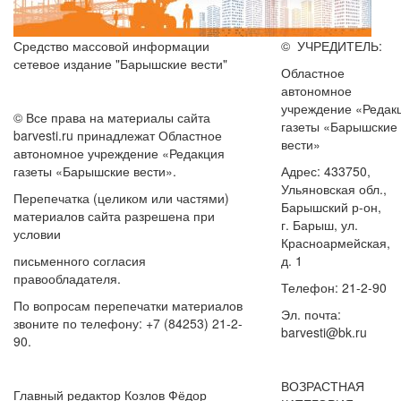
Средство массовой информации
© УЧРЕДИТЕЛЬ:
сетевое издание "Барышские вести"
Областное
автономное
учреждение «Редак
© Все права на материалы сайта
газеты «Барышские
barvesti.ru принадлежат Областное
вести»
автономное учреждение «Редакция
газеты «Барышские вести».
Адрес: 433750,
Ульяновская обл.,
Перепечатка (целиком или частями)
Барышский р-он,
материалов сайта разрешена при
г. Барыш, ул.
условии
Красноармейская,
письменного согласия
д. 1
правообладателя.
Телефон: 21-2-90
По вопросам перепечатки материалов
Эл. почта:
звоните по телефону: +7 (84253) 21-2-
barvesti@bk.ru
90.
ВОЗРАСТНАЯ
Главный редактор Козлов Фёдор