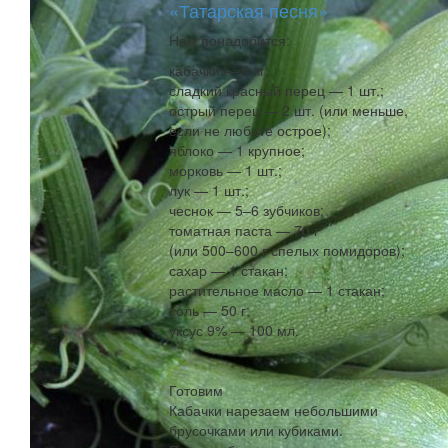
«Татарская песня»
Нам понадобится:
кабачки — 2 кг;
сладкий красный перец — 1 шт.;
острый перец — 2 шт. (или меньше,
если не любите острое);
яблоко — 1 крупное;
морковь — 1 шт.;
лук — 1 шт.;
чеснок — 5–6 зубчиков;
томатная паста — 70 г
(или 500–600 г спелых помидоров);
сахар — 1 стакан;
растительное масло — 1 стакан;
соль — 50 г;
уксус 9% — 100 мл.
Готовим
Кабачки нарезаем небольшими
брусочками или кубиками.