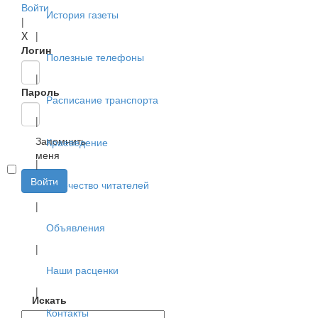
Войти
История газеты
|
X
|
Логин
Полезные телефоны
|
Пароль
Расписание транспорта
|
Запомнить
Краеведение
меня
|
Войти
Творчество читателей
|
Объявления
|
Наши расценки
|
Искать
Контакты