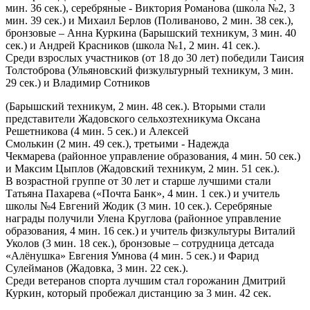
мин. 36 сек.), серебряные - Виктория Романова (школа №2, 3
мин. 39 сек.) и Михаил Берлов (Поливаново, 2 мин. 38 сек.),
бронзовые – Анна Куркина (Барышский техникум, 3 мин. 40
сек.) и Андрей Красников (школа №1, 2 мин. 41 сек.).
Среди взрослых участников (от 18 до 30 лет) победили Таисия
Толстоброва (Ульяновский физкультурный техникум, 3 мин.
29 сек.) и Владимир Сотников
(Барышский техникум, 2 мин. 48 сек.). Вторыми стали
представители Жадовского сельхозтехникума Оксана
Решетникова (4 мин. 5 сек.) и Алексей
Смолькин (2 мин. 49 сек.), третьими - Надежда
Чекмарева (районное управление образования, 4 мин. 50 сек.)
и Максим Цыплов (Жадовский техникум, 2 мин. 51 сек.).
В возрастной группе от 30 лет и старше лучшими стали
Татьяна Пахарева («Почта Банк», 4 мин. 1 сек.) и учитель
школы №4 Евгений Жодик (3 мин. 10 сек.). Серебряные
награды получили Улена Круглова (районное управление
образования, 4 мин. 16 сек.) и учитель физкультуры Виталий
Уколов (3 мин. 18 сек.), бронзовые – сотрудница детсада
«Алёнушка» Евгения Умнова (4 мин. 5 сек.) и Фарид
Сулейманов (Жадовка, 3 мин. 22 сек.).
Среди ветеранов спорта лучшим стал горожанин Дмитрий
Куркин, который пробежал дистанцию за 3 мин. 42 сек.