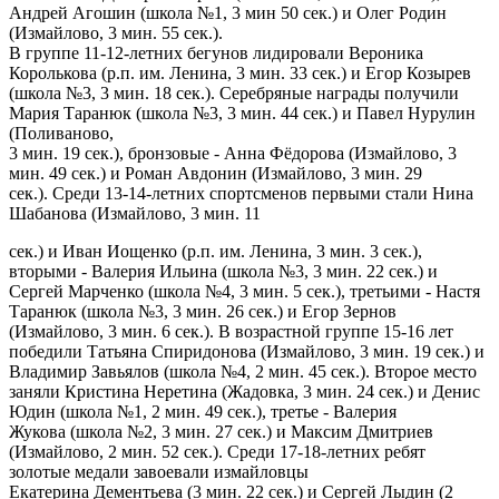
Андрей Агошин (школа №1, 3 мин 50 сек.) и Олег Родин
(Измайлово, 3 мин. 55 сек.).
В группе 11-12-летних бегунов лидировали Вероника
Королькова (р.п. им. Ленина, 3 мин. 33 сек.) и Егор Козырев
(школа №3, 3 мин. 18 сек.). Серебряные награды получили
Мария Таранюк (школа №3, 3 мин. 44 сек.) и Павел Нурулин
(Поливаново,
3 мин. 19 сек.), бронзовые - Анна Фёдорова (Измайлово, 3
мин. 49 сек.) и Роман Авдонин (Измайлово, 3 мин. 29
сек.). Среди 13-14-летних спортсменов первыми стали Нина
Шабанова (Измайлово, 3 мин. 11
сек.) и Иван Иощенко (р.п. им. Ленина, 3 мин. 3 сек.),
вторыми - Валерия Ильина (школа №3, 3 мин. 22 сек.) и
Сергей Марченко (школа №4, 3 мин. 5 сек.), третьими - Настя
Таранюк (школа №3, 3 мин. 26 сек.) и Егор Зернов
(Измайлово, 3 мин. 6 сек.). В возрастной группе 15-16 лет
победили Татьяна Спиридонова (Измайлово, 3 мин. 19 сек.) и
Владимир Завьялов (школа №4, 2 мин. 45 сек.). Второе место
заняли Кристина Неретина (Жадовка, 3 мин. 24 сек.) и Денис
Юдин (школа №1, 2 мин. 49 сек.), третье - Валерия
Жукова (школа №2, 3 мин. 27 сек.) и Максим Дмитриев
(Измайлово, 2 мин. 52 сек.). Среди 17-18-летних ребят
золотые медали завоевали измайловцы
Екатерина Дементьева (3 мин. 22 сек.) и Сергей Лыдин (2