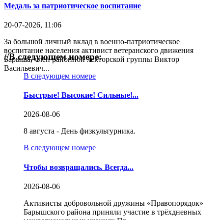
Медаль за патриотическое воспитание
20-07-2026, 11:06
За большой личный вклад в военно-патриотическое
воспитание населения активист ветеранского движения
//
В следующем номере:
Барыша, член районной лекторской группы Виктор
Васильевич...
В следующем номере
Быстрые! Высокие! Сильные!...
2026-08-06
8 августа - День физкультурника.
В следующем номере
Чтобы возвращались. Всегда...
2026-08-06
Активисты добровольной дружины «Правопорядок»
Барышского района приняли участие в трёхдневных