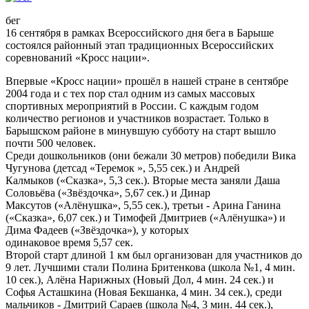
бег
16 сентября в рамках Всероссийского дня бега в Барыше
состоялся районный этап традиционных Всероссийских
соревнований «Кросс нации».
Впервые «Кросс нации» прошёл в нашей стране в сентябре
2004 года и с тех пор стал одним из самых массовых
спортивных мероприятий в России. С каждым годом
количество регионов и участников возрастает. Только в
Барышском районе в минувшую субботу на старт вышло
почти 500 человек.
Среди дошкольников (они бежали 30 метров) победили Вика
Чугунова (детсад «Теремок », 5,55 сек.) и Андрей
Калмыков («Сказка», 5,3 сек.). Вторые места заняли Даша
Соловьёва («Звёздочка», 5,67 сек.) и Динар
Максутов («Алёнушка», 5,55 сек.), третьи - Арина Ганина
(«Сказка», 6,07 сек.) и Тимофей Дмитриев («Алёнушка») и
Дима Фадеев («Звёздочка»), у которых
одинаковое время 5,57 сек.
Второй старт длиной 1 км был организован для участников до
9 лет. Лучшими стали Полина Бритенкова (школа №1, 4 мин.
10 сек.), Алёна Нарижных (Новый Дол, 4 мин. 24 сек.) и
Софья Асташкина (Новая Бекшанка, 4 мин. 34 сек.), среди
мальчиков - Дмитрий Сараев (школа №4, 3 мин. 44 сек.),