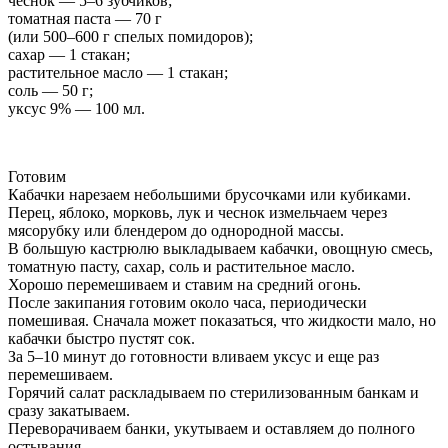
чеснок — 5–6 зубчиков;
томатная паста — 70 г
(или 500–600 г спелых помидоров);
сахар — 1 стакан;
растительное масло — 1 стакан;
соль — 50 г;
уксус 9% — 100 мл.
Готовим
Кабачки нарезаем небольшими брусочками или кубиками.
Перец, яблоко, морковь, лук и чеснок измельчаем через
мясорубку или блендером до однородной массы.
В большую кастрюлю выкладываем кабачки, овощную смесь,
томатную пасту, сахар, соль и растительное масло.
Хорошо перемешиваем и ставим на средний огонь.
После закипания готовим около часа, периодически
помешивая. Сначала может показаться, что жидкости мало, но
кабачки быстро пустят сок.
За 5–10 минут до готовности вливаем уксус и еще раз
перемешиваем.
Горячий салат раскладываем по стерилизованным банкам и
сразу закатываем.
Переворачиваем банки, укутываем и оставляем до полного
остывания.