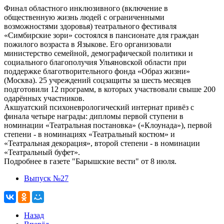
Финал областного инклюзивного (включение в
общественную жизнь людей с ограниченными
возможностями здоровья) театрального фестиваля
«Симбирские зори» состоялся в пансионате для граждан
пожилого возраста в Языкове. Его организовали
министерство семейной, демографической политики и
социального благополучия Ульяновской области при
поддержке благотворительного фонда «Образ жизни»
(Москва). 25 учреждений соцзащиты за шесть месяцев
подготовили 12 программ, в которых участвовали свыше 200
одарённых участников.
Акшуатский психоневрологический интернат привёз с
финала четыре награды: дипломы первой ступени в
номинации «Театральная постановка» («Клоунада»), первой
степени - в номинациях «Театральный костюм» и
«Театральная декорация», второй степени - в номинации
«Театральный буфет».
Подробнее в газете "Барышские вести" от 8 июля.
Выпуск №27
Назад