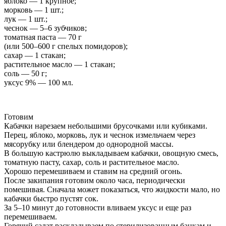
яблоко — 1 крупное;
морковь — 1 шт.;
лук — 1 шт.;
чеснок — 5–6 зубчиков;
томатная паста — 70 г
(или 500–600 г спелых помидоров);
сахар — 1 стакан;
растительное масло — 1 стакан;
соль — 50 г;
уксус 9% — 100 мл.
Готовим
Кабачки нарезаем небольшими брусочками или кубиками.
Перец, яблоко, морковь, лук и чеснок измельчаем через
мясорубку или блендером до однородной массы.
В большую кастрюлю выкладываем кабачки, овощную смесь,
томатную пасту, сахар, соль и растительное масло.
Хорошо перемешиваем и ставим на средний огонь.
После закипания готовим около часа, периодически
помешивая. Сначала может показаться, что жидкости мало, но
кабачки быстро пустят сок.
За 5–10 минут до готовности вливаем уксус и еще раз
перемешиваем.
Горячий салат раскладываем по стерилизованным банкам и