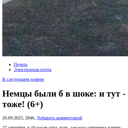
Печать
Электронная почта
В следующем номере
Немцы были б в шоке: и тут -
тоже! (6+)
26.09.2025,
2846,
Добавить комментарий
27 сентября, в 10 часов утра, всех, для кого священна память