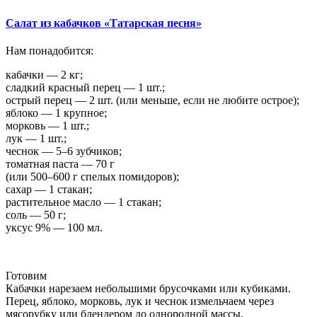
Салат из кабачков «Татарская песня»
Нам понадобится:
кабачки — 2 кг;
сладкий красный перец — 1 шт.;
острый перец — 2 шт. (или меньше, если не любите острое);
яблоко — 1 крупное;
морковь — 1 шт.;
лук — 1 шт.;
чеснок — 5–6 зубчиков;
томатная паста — 70 г
(или 500–600 г спелых помидоров);
сахар — 1 стакан;
растительное масло — 1 стакан;
соль — 50 г;
уксус 9% — 100 мл.
Готовим
Кабачки нарезаем небольшими брусочками или кубиками.
Перец, яблоко, морковь, лук и чеснок измельчаем через
мясорубку или блендером до однородной массы.