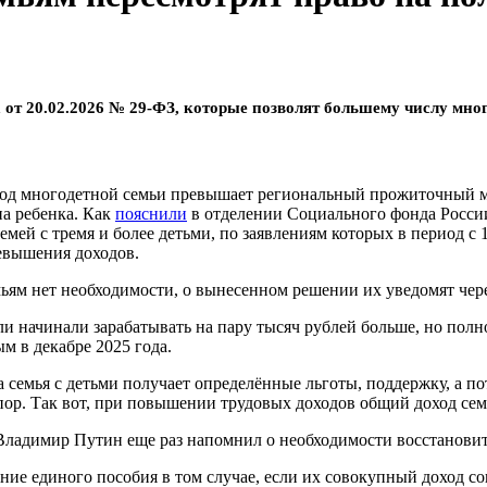
а от 20.02.2026 № 29-ФЗ, которые позволят большему числу мно
од многодетной семьи превышает региональный прожиточный ми
а ребенка. Как
пояснили
в отделении Социального фонда России
емей с тремя и более детьми, по заявлениям которых в период с 
евышения доходов.
ьям нет необходимости, о вынесенном решении их уведомят чере
ли начинали зарабатывать на пару тысяч рублей больше, но пол
 в декабре 2025 года.
гда семья с детьми получает определённые льготы, поддержку, а п
 пор. Так вот, при повышении трудовых доходов общий доход сем
Владимир Путин еще раз напомнил о необходимости восстановит
учение единого пособия в том случае, если их совокупный доход