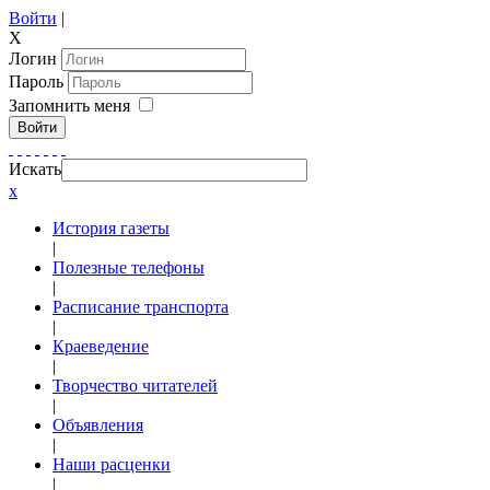
Войти
|
X
Логин
Пароль
Запомнить меня
Войти
Искать
x
История газеты
|
Полезные телефоны
|
Расписание транспорта
|
Краеведение
|
Творчество читателей
|
Объявления
|
Наши расценки
|