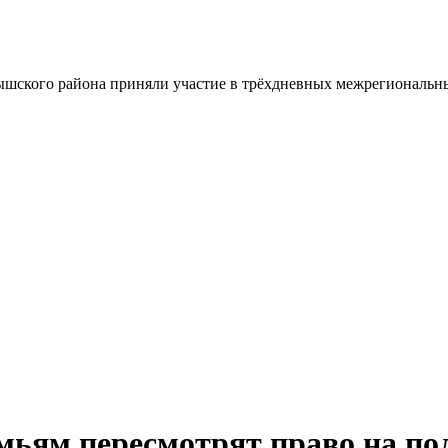
шского района приняли участие в трёхдневных межрегиональн
ьям пересмотрят право на по