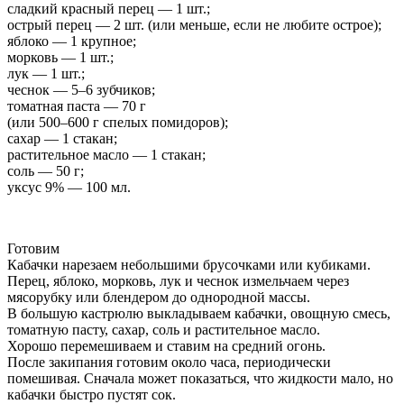
сладкий красный перец — 1 шт.;
острый перец — 2 шт. (или меньше, если не любите острое);
яблоко — 1 крупное;
морковь — 1 шт.;
лук — 1 шт.;
чеснок — 5–6 зубчиков;
томатная паста — 70 г
(или 500–600 г спелых помидоров);
сахар — 1 стакан;
растительное масло — 1 стакан;
соль — 50 г;
уксус 9% — 100 мл.
Готовим
Кабачки нарезаем небольшими брусочками или кубиками.
Перец, яблоко, морковь, лук и чеснок измельчаем через
мясорубку или блендером до однородной массы.
В большую кастрюлю выкладываем кабачки, овощную смесь,
томатную пасту, сахар, соль и растительное масло.
Хорошо перемешиваем и ставим на средний огонь.
После закипания готовим около часа, периодически
помешивая. Сначала может показаться, что жидкости мало, но
кабачки быстро пустят сок.