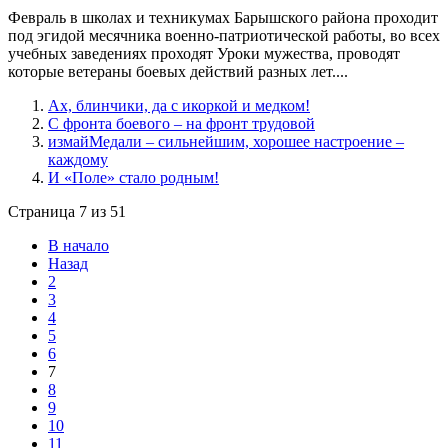
Февраль в школах и техникумах Барышского района проходит
под эгидой месячника военно-патриотической работы, во всех
учебных заведениях проходят Уроки мужества, проводят
которые ветераны боевых действий разных лет....
Ах, блинчики, да с икоркой и медком!
С фронта боевого – на фронт трудовой
измайМедали – сильнейшим, хорошее настроение –
каждому
И «Поле» стало родным!
Страница 7 из 51
В начало
Назад
2
3
4
5
6
7
8
9
10
11