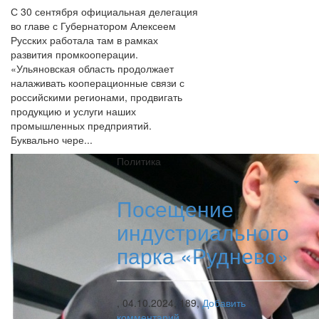
С 30 сентября официальная делегация
во главе с Губернатором Алексеем
Русских работала там в рамках
развития промкооперации.
«Ульяновская область продолжает
налаживать кооперационные связи с
российскими регионами, продвигать
продукцию и услуги наших
промышленных предприятий.
Буквально чере...
Политика
Посещение
индустриального
парка «Руднево»
,
04.10.2024,
189,
Добавить
комментарий