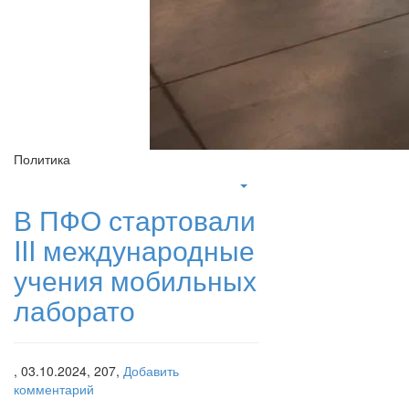
Политика
В ПФО стартовали
III международные
учения мобильных
лаборато
,
03.10.2024,
207,
Добавить
комментарий