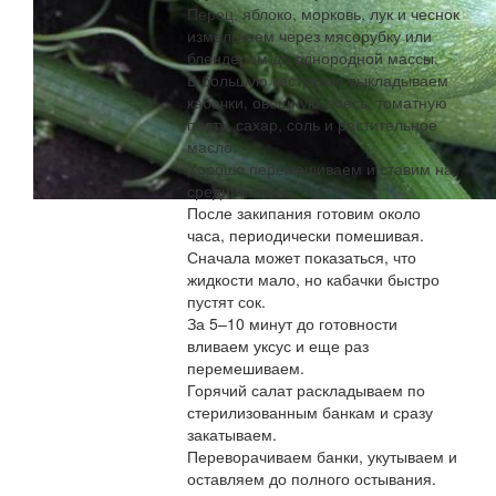
Перец, яблоко, морковь, лук и чеснок
измельчаем через мясорубку или
блендером до однородной массы.
В большую кастрюлю выкладываем
кабачки, овощную смесь, томатную
пасту, сахар, соль и растительное
масло.
Хорошо перемешиваем и ставим на
средний огонь.
После закипания готовим около
часа, периодически помешивая.
Сначала может показаться, что
жидкости мало, но кабачки быстро
пустят сок.
За 5–10 минут до готовности
вливаем уксус и еще раз
перемешиваем.
Горячий салат раскладываем по
стерилизованным банкам и сразу
закатываем.
Переворачиваем банки, укутываем и
оставляем до полного остывания.