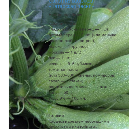
Салат из кабачков
«Татарская песня»
Нам понадобится:
кабачки — 2 кг;
сладкий красный перец — 1 шт.;
острый перец — 2 шт. (или меньше,
если не любите острое);
яблоко — 1 крупное;
морковь — 1 шт.;
лук — 1 шт.;
чеснок — 5–6 зубчиков;
томатная паста — 70 г
(или 500–600 г спелых помидоров);
сахар — 1 стакан;
растительное масло — 1 стакан;
соль — 50 г;
уксус 9% — 100 мл.
Готовим
Кабачки нарезаем небольшими
брусочками или кубиками.