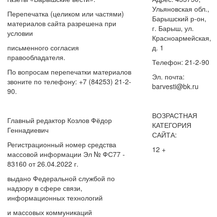
Ульяновская обл.,
Перепечатка (целиком или частями)
Барышский р-он,
материалов сайта разрешена при
г. Барыш, ул.
условии
Красноармейская,
письменного согласия
д. 1
правообладателя.
Телефон: 21-2-90
По вопросам перепечатки материалов
Эл. почта:
звоните по телефону: +7 (84253) 21-2-
barvesti@bk.ru
90.
ВОЗРАСТНАЯ
Главный редактор Козлов Фёдор
КАТЕГОРИЯ
Геннадиевич
САЙТА:
Регистрационный номер средства
12 +
массовой информации Эл № ФС77 -
83160 от 26.04.2022 г.
выдано Федеральной службой по
надзору в сфере связи,
информационных технологий
и массовых коммуникаций