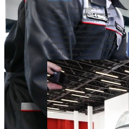
Владимир Путин в индустриальном
парке «Руднево» принял участие
в открытии первой площадки
практической подготовки колледжей
Москвы. В мероприятии также приняли
участие заместитель руководителя
Администрации президента Максим
Орешкин и министр просвещения
Сергей Кравцов. Важно,...