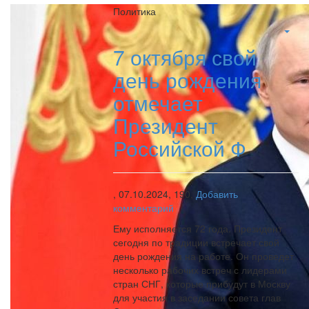
Политика
7 октября свой
день рождения
отмечает
Президент
Российской Ф
,
07.10.2024,
190,
Добавить
комментарий
Ему исполняется 72 года. Президент
сегодня по традиции встречает свой
день рождения на работе. Он проведет
несколько рабочих встреч с лидерами
стран СНГ, которые прибудут в Москву
для участия в заседании совета глав