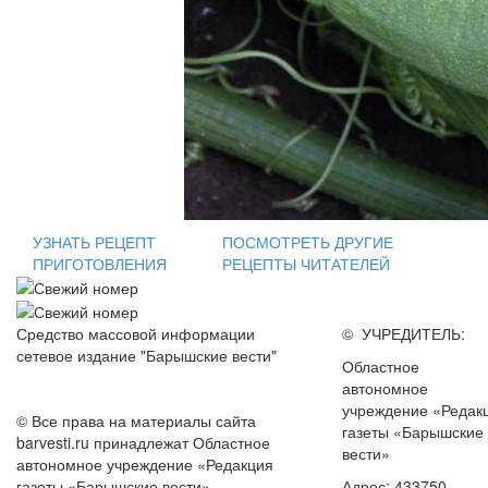
УЗНАТЬ РЕЦЕПТ
ПОСМОТРЕТЬ ДРУГИЕ
ПРИГОТОВЛЕНИЯ
РЕЦЕПТЫ ЧИТАТЕЛЕЙ
Средство массовой информации
© УЧРЕДИТЕЛЬ:
сетевое издание "Барышские вести"
Областное
автономное
учреждение «Редак
© Все права на материалы сайта
газеты «Барышские
barvesti.ru принадлежат Областное
вести»
автономное учреждение «Редакция
газеты «Барышские вести».
Адрес: 433750,