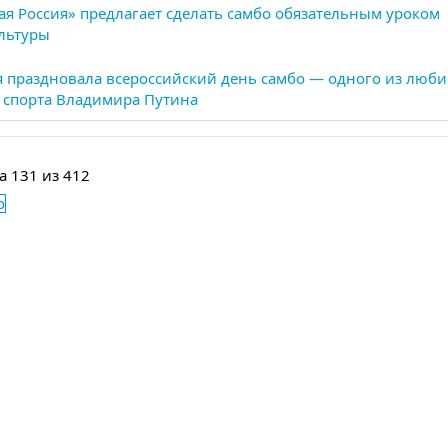
ая Россия» предлагает сделать самбо обязательным уроком
льтуры
я праздновала всероссийский день самбо — одного из люб
 спорта Владимира Путина
а 131 из 412
о