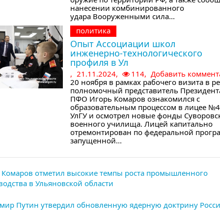
нанесении комбинированного
удара Вооруженными сила...
политика
Опыт Ассоциации школ
инженерно-технологического
профиля в Ул
,
21.11.2024,
114,
Добавить коммент
20 ноября в рамках рабочего визита в р
полномочный представитель Президент
ПФО Игорь Комаров ознакомился с
образовательным процессом в лицее №4
УлГУ и осмотрел новые фонды Суворовс
военного училища. Лицей капитально
отремонтирован по федеральной прогр
запущенной...
 Комаров отметил высокие темпы роста промышленного
водства в Ульяновской области
мир Путин утвердил обновленную ядерную доктрину Росс