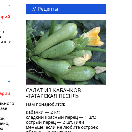
//
Рецепты
арий
ны
ств
е
льных
,
САЛАТ ИЗ КАБАЧКОВ
арий
«ТАТАРСКАЯ ПЕСНЯ»
льного
Нам понадобится:
азе
кабачки — 2 кг;
сладкий красный перец — 1 шт.;
рь
острый перец — 2 шт. (или
еко,
меньше, если не любите острое);
ех