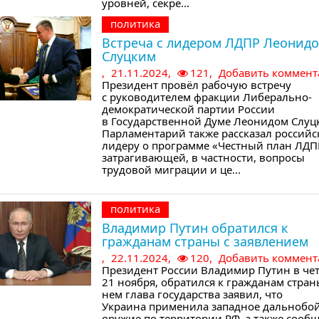
уровней, секре...
политика
Встреча с лидером ЛДПР Леонид
Слуцким
,
21.11.2024,
121,
Добавить коммент
Президент провёл рабочую встречу
с руководителем фракции Либерально-
демократической партии России
в Государственной Думе Леонидом Слуц
Парламентарий также рассказал россий
лидеру о программе «Честный план ЛДП
затрагивающей, в частности, вопросы
трудовой миграции и це...
политика
Владимир Путин обратился к
гражданам страны с заявлением
,
22.11.2024,
120,
Добавить коммент
Президент России Владимир Путин в чет
21 ноября, обратился к гражданам стран
нем глава государства заявил, что
Украина применила западное дальнобо
оружие по территории РФ, а также сооб