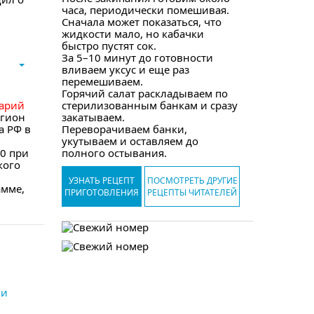
часа, периодически помешивая.
Сначала может показаться, что
жидкости мало, но кабачки
быстро пустят сок.
За 5–10 минут до готовности
вливаем уксус и еще раз
перемешиваем.
Горячий салат раскладываем по
арий
стерилизованным банкам и сразу
егион
закатываем.
а РФ в
Переворачиваем банки,
укутываем и оставляем до
0 при
полного остывания.
кого
УЗНАТЬ РЕЦЕПТ
ПОСМОТРЕТЬ ДРУГИЕ
амме,
ПРИГОТОВЛЕНИЯ
РЕЦЕПТЫ ЧИТАТЕЛЕЙ
ии