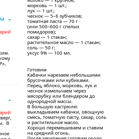
яблоко — 1 крупное;
морковь — 1 шт.;
лук — 1 шт.;
чеснок — 5–6 зубчиков;
ом
томатная паста — 70 г
(или 500–600 г спелых
арий
помидоров);
сахар — 1 стакан;
растительное масло — 1 стакан;
соль — 50 г;
ким.
уксус 9% — 100 мл.
скому
Р»,
Готовим
Кабачки нарезаем небольшими
брусочками или кубиками.
Перец, яблоко, морковь, лук и
чеснок измельчаем через
мясорубку или блендером до
однородной массы.
В большую кастрюлю
выкладываем кабачки, овощную
арий
смесь, томатную пасту, сахар, соль
верг,
и растительное масло.
ы. В
Хорошо перемешиваем и ставим
на средний огонь.
йное
После закипания готовим около
щил о