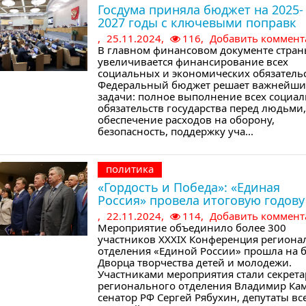
Госдума приняла бюджет на 2025-
2027 годы с ключевыми поправк
,
25.11.2024,
116,
Добавить коммент
В главном финансовом документе стра
увеличивается финансирование всех
социальных и экономических обязатель
Федеральный бюджет решает важнейши
задачи: полное выполнение всех социа
обязательств государства перед людьми
обеспечение расходов на оборону,
безопасность, поддержку уча...
политика
«Гордость и Победа»: «Единая
Россия» провела итоговую годову
,
22.11.2024,
114,
Добавить коммент
Мероприятие объединило более 300
участников XXXIX Конференция региона
отделения «Единой России» прошла на б
Дворца творчества детей и молодежи.
Участниками мероприятия стали секрета
регионального отделения Владимир Кам
сенатор РФ Сергей Рябухин, депутаты вс