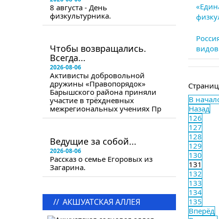
«Един
8 августа - День
физкультурника.
физку
в следующем номере
Росси
Чтобы возвращались.
видов
Всегда...
2026-08-06
Активисты добровольной
дружины «Правопорядок»
Страниц
Барышского района приняли
В начал
участие в трёхдневных
межрегиональных учениях Пр
Назад
126
127
в следующем номере
128
Ведущие за собой...
129
2026-08-06
130
Рассказ о семье Егоровых из
131
Загарина.
132
133
134
//
АКШУАТСКАЯ АЛЛЕЯ
135
Вперёд