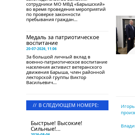
сотрудники МО МВД «Барышский»
во время проведения мероприятий
по проверке законности
пребывания граждан...
Медаль за патриотическое
воспитание
20-07-2026, 11:06
За большой личный вклад в
военно-патриотическое воспитание
населения активист ветеранского
движения Барыша, член районной
лекторской группы Виктор
Васильевич...
//
В СЛЕДУЮЩЕМ НОМЕРЕ:
Игорь
произ
в следующем номере
Быстрые! Высокие!
Влади
Сильные!...
2026-08-06