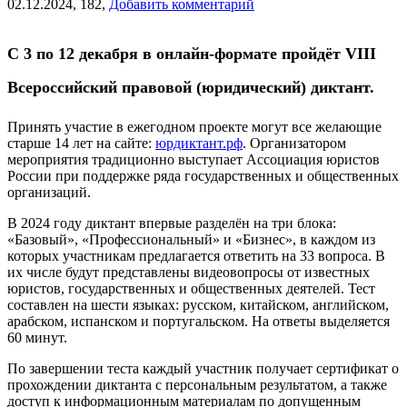
02.12.2024,
182,
Добавить комментарий
С 3 по 12 декабря в онлайн-формате пройдёт VIII
Всероссийский правовой (юридический) диктант.
Принять участие в ежегодном проекте могут все желающие
старше 14 лет на сайте:
юрдиктант.рф
. Организатором
мероприятия традиционно выступает Ассоциация юристов
России при поддержке ряда государственных и общественных
организаций.
В 2024 году диктант впервые разделён на три блока:
«Базовый», «Профессиональный» и «Бизнес», в каждом из
которых участникам предлагается ответить на 33 вопроса. В
их числе будут представлены видеовопросы от известных
юристов, государственных и общественных деятелей. Тест
составлен на шести языках: русском, китайском, английском,
арабском, испанском и португальском. На ответы выделяется
60 минут.
По завершении теста каждый участник получает сертификат о
прохождении диктанта с персональным результатом, а также
доступ к информационным материалам по допущенным