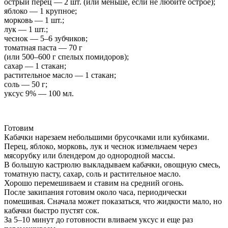
острый перец — 2 шт. (или меньше, если не любите острое);
яблоко — 1 крупное;
морковь — 1 шт.;
лук — 1 шт.;
чеснок — 5–6 зубчиков;
томатная паста — 70 г
(или 500–600 г спелых помидоров);
сахар — 1 стакан;
растительное масло — 1 стакан;
соль — 50 г;
уксус 9% — 100 мл.
Готовим
Кабачки нарезаем небольшими брусочками или кубиками.
Перец, яблоко, морковь, лук и чеснок измельчаем через
мясорубку или блендером до однородной массы.
В большую кастрюлю выкладываем кабачки, овощную смесь,
томатную пасту, сахар, соль и растительное масло.
Хорошо перемешиваем и ставим на средний огонь.
После закипания готовим около часа, периодически
помешивая. Сначала может показаться, что жидкости мало, но
кабачки быстро пустят сок.
За 5–10 минут до готовности вливаем уксус и еще раз