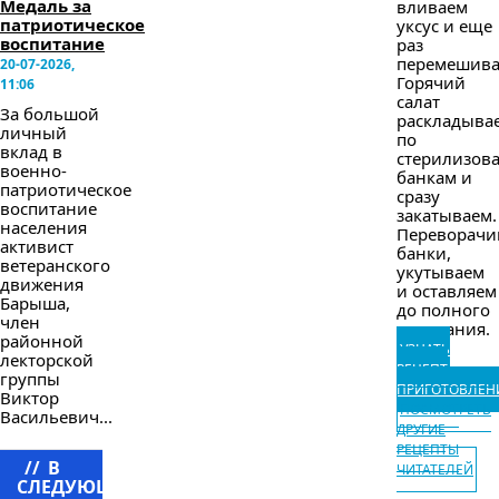
Медаль за
вливаем
патриотическое
уксус и еще
воспитание
раз
перемешива
20-07-2026,
Горячий
11:06
салат
За большой
раскладыва
личный
по
вклад в
стерилизов
военно-
банкам и
патриотическое
сразу
воспитание
закатываем.
населения
Переворачи
активист
банки,
ветеранского
укутываем
движения
и оставляем
Барыша,
до полного
член
остывания.
районной
УЗНАТЬ
лекторской
РЕЦЕПТ
группы
ПРИГОТОВЛЕН
Виктор
ПОСМОТРЕТЬ
Васильевич...
ДРУГИЕ
РЕЦЕПТЫ
//
В
ЧИТАТЕЛЕЙ
СЛЕДУЮЩЕМ