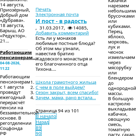
Кабачки
в следующем номере
14 августа,
нарезаем
Печать
Приозёрный,
небольшим
Электронная почта
Добрый дом
брусочками
«Дубрава».
И пост - в радость
или
18 августа,
кубиками.
,
31.03.2017,
14085,
Барыш, АО
Перец,
Добавить комментарий
«Редуктор».
яблоко,
Есть ли у монахов
21...
морковь,
любимые постные блюда?
лук и
Об этом мы узнали,
чеснок
Работающим
навестив братию
измельчаем
пенсионерам...
Жадовского монастыря и
через
04-08-2026,
его благочинного отца
мясорубку
11:22
Тихона....
или
Работающим
блендером
пенсионерам
Школа грамотного жильца
до
с 1 августа
С чем в поле выйдем?
однородно
проведут
Сезон закрыт, всем спасибо!
массы.
ежегодный
Зачем, мама, рано встала...
В большую
перерасчёт
кастрюлю
пенсии на
выкладыва
Страница 94 из 101
беззаявительной
кабачки,
В начало
основе. В
овощную
Назад
реготделении
смесь,
89
Соцфонда
томатную
РФ
90
пасту, сахар,