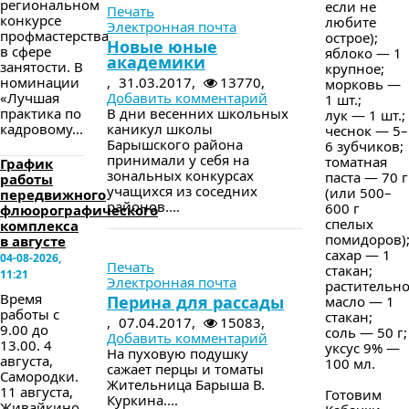
региональном
если не
Печать
конкурсе
любите
Электронная почта
профмастерства
острое);
Новые юные
в сфере
яблоко — 1
академики
занятости. В
крупное;
номинации
,
31.03.2017,
13770,
морковь —
«Лучшая
Добавить комментарий
1 шт.;
практика по
В дни весенних школьных
лук — 1 шт.;
кадровому...
каникул школы
чеснок — 5–
Барышского района
6 зубчиков;
принимали у себя на
томатная
График
зональных конкурсах
паста — 70 г
работы
учащихся из соседних
(или 500–
передвижного
районов....
600 г
флюорографического
спелых
комплекса
помидоров)
в августе
в следующем номере
сахар — 1
04-08-2026,
Печать
стакан;
11:21
Электронная почта
растительн
Время
Перина для рассады
масло — 1
работы с
стакан;
,
07.04.2017,
15083,
9.00 до
соль — 50 г;
Добавить комментарий
13.00. 4
уксус 9% —
На пуховую подушку
августа,
100 мл.
сажает перцы и томаты
Самородки.
Жительница Барыша В.
11 августа,
Готовим
Куркина....
Живайкино.