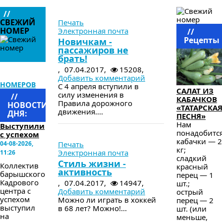
в следующем номере
//
СВЕЖИЙ
Печать
НОМЕР
Электронная почта
//
Рецепты
Новичкам -
пассажиров не
брать!
,
07.04.2017,
15208,
АРХИВ
Добавить комментарий
НОМЕРОВ
С 4 апреля вступили в
САЛАТ ИЗ
силу изменения в
//
КАБАЧКОВ
Правила дорожного
НОВОСТИ
«ТАТАРСКА
движения....
ДНЯ:
ПЕСНЯ»
Нам
Выступили
понадобится
в следующем номере
с успехом
кабачки — 2
04-08-2026,
Печать
кг;
Электронная почта
11:26
сладкий
Стиль жизни -
Коллектив
красный
активность
барышского
перец — 1
Кадрового
,
07.04.2017,
14947,
шт.;
центра с
Добавить комментарий
острый
успехом
Можно ли играть в хоккей
перец — 2
выступил
в 68 лет? Можно!...
шт. (или
на
меньше,
в следующем номере