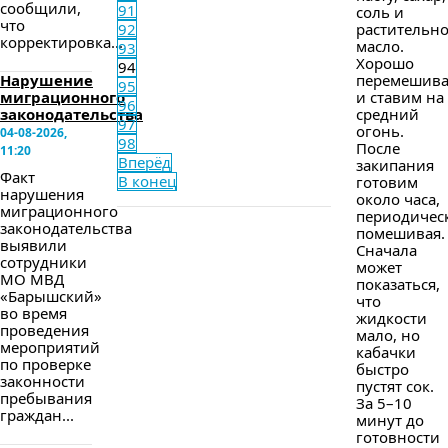
сообщили,
91
соль и
что
92
растительн
корректировка...
масло.
93
Хорошо
94
Нарушение
перемешив
95
миграционного
и ставим на
96
законодательства
средний
97
огонь.
04-08-2026,
98
После
11:20
Вперёд
закипания
Факт
В конец
готовим
нарушения
около часа,
миграционного
периодичес
законодательства
помешивая.
выявили
Сначала
сотрудники
может
МО МВД
показаться,
«Барышский»
что
во время
жидкости
проведения
мало, но
мероприятий
кабачки
по проверке
быстро
законности
пустят сок.
пребывания
За 5–10
граждан...
минут до
готовности