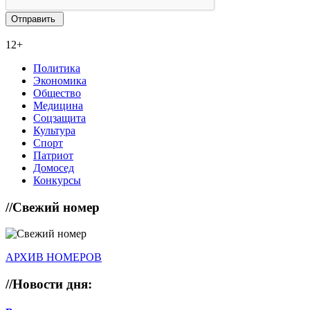
12+
Политика
Экономика
Общество
Медицина
Соцзащита
Культура
Спорт
Патриот
Домосед
Конкурсы
//
Свежий номер
АРХИВ НОМЕРОВ
//
Новости дня: