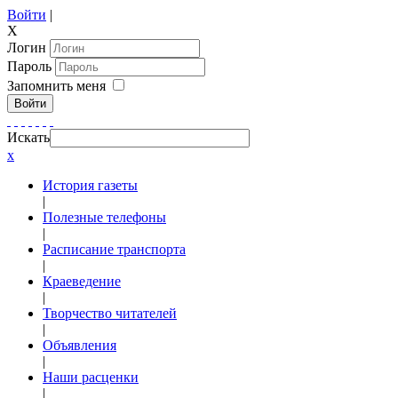
Войти
|
X
Логин
Пароль
Запомнить меня
Войти
Искать
x
История газеты
|
Полезные телефоны
|
Расписание транспорта
|
Краеведение
|
Творчество читателей
|
Объявления
|
Наши расценки
|