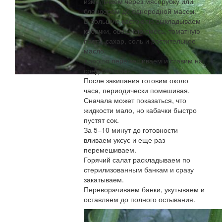
измельчаем через мясорубку или
блендером до однородной массы.
В большую кастрюлю выкладываем
кабачки, овощную смесь, томатную
пасту, сахар, соль и растительное
масло.
Хорошо перемешиваем и ставим на
средний огонь.
После закипания готовим около
часа, периодически помешивая.
Сначала может показаться, что
жидкости мало, но кабачки быстро
пустят сок.
За 5–10 минут до готовности
вливаем уксус и еще раз
перемешиваем.
Горячий салат раскладываем по
стерилизованным банкам и сразу
закатываем.
Переворачиваем банки, укутываем и
оставляем до полного остывания.