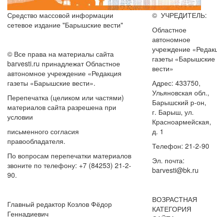
Средство массовой информации
© УЧРЕДИТЕЛЬ:
сетевое издание "Барышские вести"
Областное
автономное
учреждение «Редак
© Все права на материалы сайта
газеты «Барышские
barvesti.ru принадлежат Областное
вести»
автономное учреждение «Редакция
газеты «Барышские вести».
Адрес: 433750,
Ульяновская обл.,
Перепечатка (целиком или частями)
Барышский р-он,
материалов сайта разрешена при
г. Барыш, ул.
условии
Красноармейская,
письменного согласия
д. 1
правообладателя.
Телефон: 21-2-90
По вопросам перепечатки материалов
Эл. почта:
звоните по телефону: +7 (84253) 21-2-
barvesti@bk.ru
90.
ВОЗРАСТНАЯ
Главный редактор Козлов Фёдор
КАТЕГОРИЯ
Геннадиевич