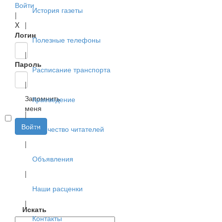
Войти
История газеты
|
X
|
Логин
Полезные телефоны
|
Пароль
Расписание транспорта
|
Запомнить
Краеведение
меня
|
Войти
Творчество читателей
|
Объявления
|
Наши расценки
|
Искать
Контакты