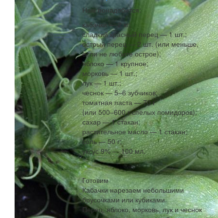
Нам понадобится:
кабачки — 2 кг;
сладкий красный перец — 1 шт.;
острый перец — 2 шт. (или меньше,
если не любите острое);
яблоко — 1 крупное;
морковь — 1 шт.;
лук — 1 шт.;
чеснок — 5–6 зубчиков;
томатная паста — 70 г
(или 500–600 г спелых помидоров);
сахар — 1 стакан;
растительное масло — 1 стакан;
соль — 50 г;
уксус 9% — 100 мл.
Готовим
Кабачки нарезаем небольшими
брусочками или кубиками.
Перец, яблоко, морковь, лук и чеснок