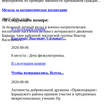
мероприятий по проверке законности пребывания граждан...
Медаль за патриотическое воспитание
20-07-2026, 11:06
//
В следующем номере:
За большой личный вклад в военно-патриотическое
В следующем номере
воспитание населения активист ветеранского движения
Барыша, член районной лекторской группы Виктор
Быстрые! Высокие! Сильные!...
Васильевич...
2026-08-06
8 августа - День физкультурника.
В следующем номере
Чтобы возвращались. Всегда...
2026-08-06
Активисты добровольной дружины «Правопорядок»
Барышского района приняли участие в трёхдневных
межрегиональных учениях Пр