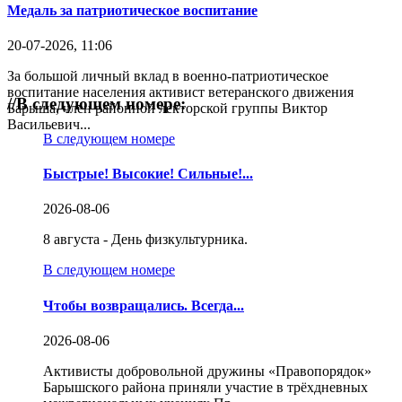
Медаль за патриотическое воспитание
20-07-2026, 11:06
За большой личный вклад в военно-патриотическое
воспитание населения активист ветеранского движения
//
В следующем номере:
Барыша, член районной лекторской группы Виктор
Васильевич...
В следующем номере
Быстрые! Высокие! Сильные!...
2026-08-06
8 августа - День физкультурника.
В следующем номере
Чтобы возвращались. Всегда...
2026-08-06
Активисты добровольной дружины «Правопорядок»
Барышского района приняли участие в трёхдневных