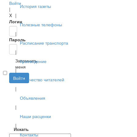
Войти
История газеты
|
X
|
Логин
Полезные телефоны
|
Пароль
Расписание транспорта
|
Запомнить
Краеведение
меня
|
Войти
Творчество читателей
|
Объявления
|
Наши расценки
|
Искать
Контакты