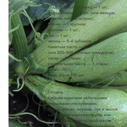
кабачки — 2 кг;
сладкий красный перец — 1 шт.;
острый перец — 2 шт. (или меньше,
если не любите острое);
яблоко — 1 крупное;
морковь — 1 шт.;
лук — 1 шт.;
чеснок — 5–6 зубчиков;
томатная паста — 70 г
(или 500–600 г спелых помидоров);
сахар — 1 стакан;
растительное масло — 1 стакан;
соль — 50 г;
уксус 9% — 100 мл.
Готовим
Кабачки нарезаем небольшими
брусочками или кубиками.
Перец, яблоко, морковь, лук и чеснок
измельчаем через мясорубку или
блендером до однородной массы.
В большую кастрюлю выкладываем