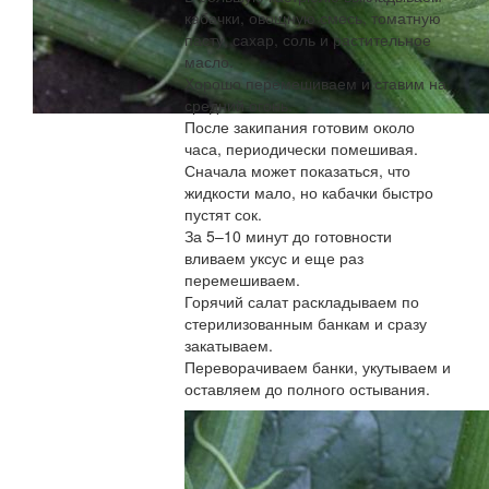
кабачки, овощную смесь, томатную
пасту, сахар, соль и растительное
масло.
Хорошо перемешиваем и ставим на
средний огонь.
После закипания готовим около
часа, периодически помешивая.
Сначала может показаться, что
жидкости мало, но кабачки быстро
пустят сок.
За 5–10 минут до готовности
вливаем уксус и еще раз
перемешиваем.
Горячий салат раскладываем по
стерилизованным банкам и сразу
закатываем.
Переворачиваем банки, укутываем и
оставляем до полного остывания.