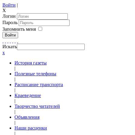
Войти
|
X
Логин
Пароль
Запомнить меня
Войти
Искать
x
История газеты
|
Полезные телефоны
|
Расписание транспорта
|
Краеведение
|
Творчество читателей
|
Объявления
|
Наши расценки
|