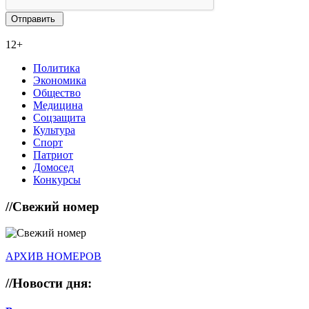
12+
Политика
Экономика
Общество
Медицина
Соцзащита
Культура
Спорт
Патриот
Домосед
Конкурсы
//
Свежий номер
АРХИВ НОМЕРОВ
//
Новости дня: