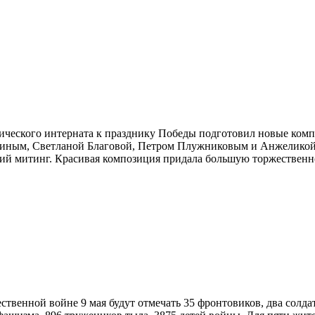
еского интерната к празднику Победы подготовил новые компо
ным, Светланой Благовой, Петром Плужниковым и Анжеликой В
ский митинг. Красивая композиция придала большую торжественн
енной войне 9 мая будут отмечать 35 фронтовиков, два солдата