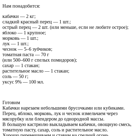
Нам понадобится:
кабачки — 2 кг;
сладкий красный перец — 1 шт.;
острый перец — 2 шт. (или меньше, если не любите острое);
яблоко — 1 крупное;
морковь — 1 шт.;
лук — 1 шт.;
чеснок — 5–6 зубчиков;
томатная паста — 70 г
(или 500–600 г спелых помидоров);
сахар — 1 стакан;
растительное масло — 1 стакан;
соль — 50 г;
уксус 9% — 100 мл.
Готовим
Кабачки нарезаем небольшими брусочками или кубиками.
Перец, яблоко, морковь, лук и чеснок измельчаем через
мясорубку или блендером до однородной массы.
В большую кастрюлю выкладываем кабачки, овощную смесь,
томатную пасту, сахар, соль и растительное масло.
Хорошо перемешиваем и ставим на средний огонь.