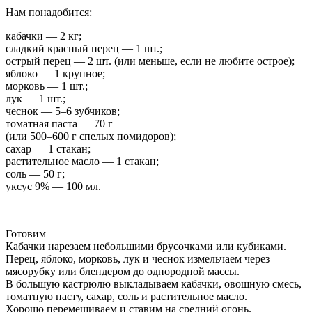
Нам понадобится:
кабачки — 2 кг;
сладкий красный перец — 1 шт.;
острый перец — 2 шт. (или меньше, если не любите острое);
яблоко — 1 крупное;
морковь — 1 шт.;
лук — 1 шт.;
чеснок — 5–6 зубчиков;
томатная паста — 70 г
(или 500–600 г спелых помидоров);
сахар — 1 стакан;
растительное масло — 1 стакан;
соль — 50 г;
уксус 9% — 100 мл.
Готовим
Кабачки нарезаем небольшими брусочками или кубиками.
Перец, яблоко, морковь, лук и чеснок измельчаем через
мясорубку или блендером до однородной массы.
В большую кастрюлю выкладываем кабачки, овощную смесь,
томатную пасту, сахар, соль и растительное масло.
Хорошо перемешиваем и ставим на средний огонь.