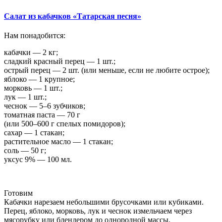
Салат из кабачков «Татарская песня»
Нам понадобится:
кабачки — 2 кг;
сладкий красный перец — 1 шт.;
острый перец — 2 шт. (или меньше, если не любите острое);
яблоко — 1 крупное;
морковь — 1 шт.;
лук — 1 шт.;
чеснок — 5–6 зубчиков;
томатная паста — 70 г
(или 500–600 г спелых помидоров);
сахар — 1 стакан;
растительное масло — 1 стакан;
соль — 50 г;
уксус 9% — 100 мл.
Готовим
Кабачки нарезаем небольшими брусочками или кубиками.
Перец, яблоко, морковь, лук и чеснок измельчаем через
мясорубку или блендером до однородной массы.