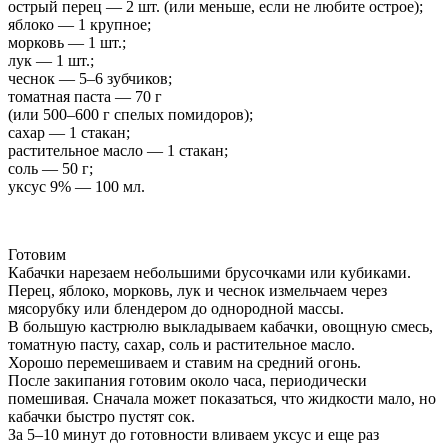
острый перец — 2 шт. (или меньше, если не любите острое);
яблоко — 1 крупное;
морковь — 1 шт.;
лук — 1 шт.;
чеснок — 5–6 зубчиков;
томатная паста — 70 г
(или 500–600 г спелых помидоров);
сахар — 1 стакан;
растительное масло — 1 стакан;
соль — 50 г;
уксус 9% — 100 мл.
Готовим
Кабачки нарезаем небольшими брусочками или кубиками.
Перец, яблоко, морковь, лук и чеснок измельчаем через
мясорубку или блендером до однородной массы.
В большую кастрюлю выкладываем кабачки, овощную смесь,
томатную пасту, сахар, соль и растительное масло.
Хорошо перемешиваем и ставим на средний огонь.
После закипания готовим около часа, периодически
помешивая. Сначала может показаться, что жидкости мало, но
кабачки быстро пустят сок.
За 5–10 минут до готовности вливаем уксус и еще раз