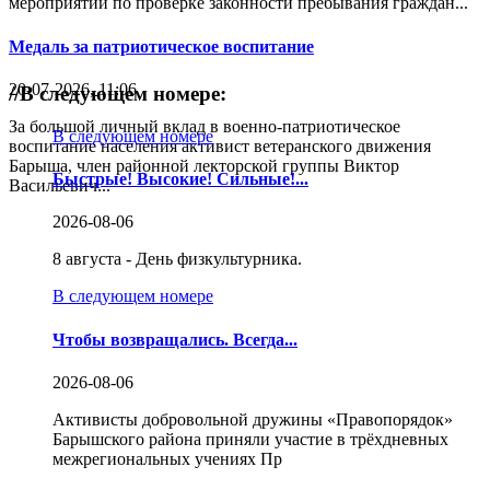
мероприятий по проверке законности пребывания граждан...
Медаль за патриотическое воспитание
20-07-2026, 11:06
//
В следующем номере:
За большой личный вклад в военно-патриотическое
В следующем номере
воспитание населения активист ветеранского движения
Барыша, член районной лекторской группы Виктор
Быстрые! Высокие! Сильные!...
Васильевич...
2026-08-06
8 августа - День физкультурника.
В следующем номере
Чтобы возвращались. Всегда...
2026-08-06
Активисты добровольной дружины «Правопорядок»
Барышского района приняли участие в трёхдневных
межрегиональных учениях Пр