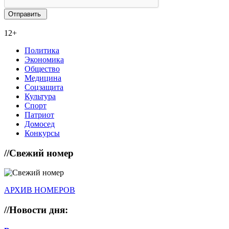
12+
Политика
Экономика
Общество
Медицина
Соцзащита
Культура
Спорт
Патриот
Домосед
Конкурсы
//
Свежий номер
АРХИВ НОМЕРОВ
//
Новости дня: