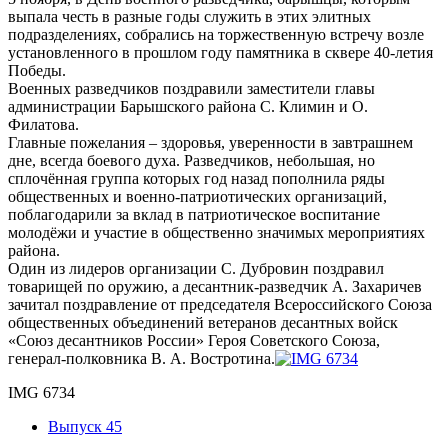
выпала честь в разные годы служить в этих элитных
подразделениях, собрались на торжественную встречу возле
установленного в прошлом году памятника в сквере 40-летия
Победы.
Военных разведчиков поздравили заместители главы
администрации Барышского района С. Климин и О.
Филатова.
Главные пожелания – здоровья, уверенности в завтрашнем
дне, всегда боевого духа. Разведчиков, небольшая, но
сплочённая группа которых год назад пополнила ряды
общественных и военно-патриотических организаций,
поблагодарили за вклад в патриотическое воспитание
молодёжи и участие в общественно значимых мероприятиях
района.
Один из лидеров организации С. Дубровин поздравил
товарищей по оружию, а десантник-разведчик А. Захаричев
зачитал поздравление от председателя Всероссийского Союза
общественных объединений ветеранов десантных войск
«Союз десантников России» Героя Советского Союза,
генерал-полковника В. А. Востротина.
IMG 6734
Выпуск 45