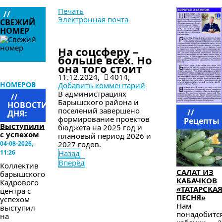
Печать
//
Электронная почта
СВЕЖИЙ
НОМЕР
в следующем номере
На соцсферу –
больше всех. Но
она того стоит
АРХИВ
11.12.2024,
4014,
НОМЕРОВ
Добавить комментарий
В администрациях
//
Барышского района и
НОВОСТИ
поселений завершено
//
ДНЯ:
формирование проектов
Рецепты
Выступили
бюджета на 2025 год и
с успехом
плановый период 2026 и
04-08-2026,
2027 годов.
11:26
Назад
Вперёд
Коллектив
САЛАТ ИЗ
барышского
КАБАЧКОВ
Кадрового
«ТАТАРСКА
центра с
ПЕСНЯ»
успехом
Нам
выступил
понадобится
на