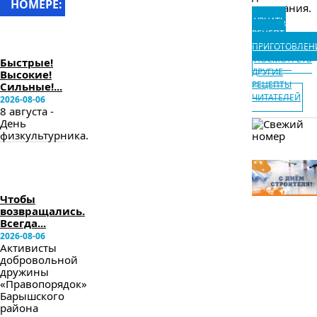
НОМЕРЕ:
остывания.
УЗНАТЬ
в
РЕЦЕПТ
следующем
ПРИГОТОВЛЕН
номере
ПОСМОТРЕТЬ
Быстрые!
ДРУГИЕ
Высокие!
РЕЦЕПТЫ
Сильные!...
ЧИТАТЕЛЕЙ
2026-08-06
8 августа -
День
физкультурника.
в
следующем
номере
Чтобы
возвращались.
Всегда...
2026-08-06
Активисты
добровольной
дружины
«Правопорядок»
Барышского
района