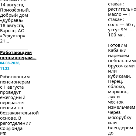
стакан;
14 августа,
растительн
Приозёрный,
масло — 1
Добрый дом
стакан;
«Дубрава».
соль — 50 г;
18 августа,
уксус 9% —
Барыш, АО
100 мл.
«Редуктор».
21...
Готовим
Кабачки
Работающим
нарезаем
пенсионерам...
небольшим
04-08-2026,
брусочками
11:22
или
кубиками.
Работающим
Перец,
пенсионерам
яблоко,
с 1 августа
морковь,
проведут
лук и
ежегодный
чеснок
перерасчёт
измельчаем
пенсии на
через
беззаявительной
мясорубку
основе. В
или
реготделении
блендером
Соцфонда
до
РФ