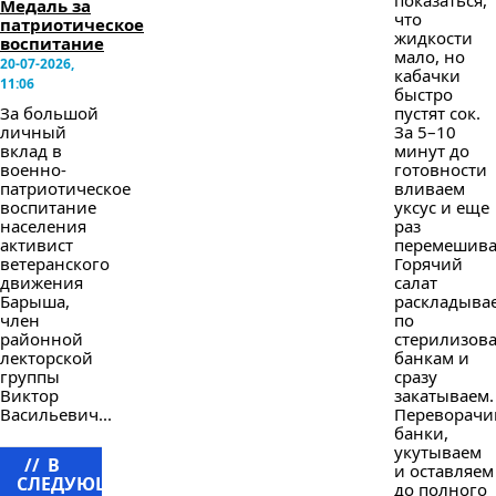
Медаль за
что
патриотическое
жидкости
воспитание
мало, но
20-07-2026,
кабачки
11:06
быстро
пустят сок.
За большой
За 5–10
личный
минут до
вклад в
готовности
военно-
вливаем
патриотическое
уксус и еще
воспитание
раз
населения
перемешива
активист
Горячий
ветеранского
салат
движения
раскладыва
Барыша,
по
член
стерилизов
районной
банкам и
лекторской
сразу
группы
закатываем.
Виктор
Переворачи
Васильевич...
банки,
укутываем
//
В
и оставляем
СЛЕДУЮЩЕМ
до полного