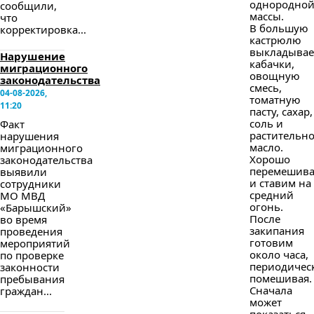
однородно
сообщили,
массы.
что
В большую
корректировка...
кастрюлю
выкладыва
Нарушение
кабачки,
миграционного
овощную
законодательства
смесь,
04-08-2026,
томатную
11:20
пасту, сахар,
соль и
Факт
растительн
нарушения
масло.
миграционного
Хорошо
законодательства
перемешив
выявили
и ставим на
сотрудники
средний
МО МВД
огонь.
«Барышский»
После
во время
закипания
проведения
готовим
мероприятий
около часа,
по проверке
периодичес
законности
помешивая.
пребывания
Сначала
граждан...
может
показаться,