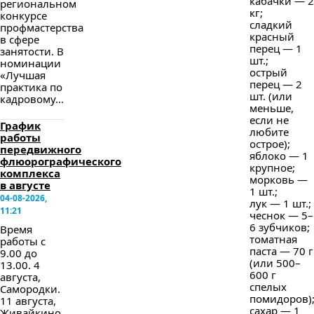
кабачки — 2
региональном
кг;
конкурсе
сладкий
профмастерства
красный
в сфере
перец — 1
занятости. В
шт.;
номинации
острый
«Лучшая
перец — 2
практика по
шт. (или
кадровому...
меньше,
если не
График
любите
работы
острое);
передвижного
яблоко — 1
флюорографического
крупное;
комплекса
морковь —
в августе
1 шт.;
04-08-2026,
лук — 1 шт.;
11:21
чеснок — 5–
6 зубчиков;
Время
томатная
работы с
паста — 70 г
9.00 до
(или 500–
13.00. 4
600 г
августа,
спелых
Самородки.
помидоров)
11 августа,
сахар — 1
Живайкино.