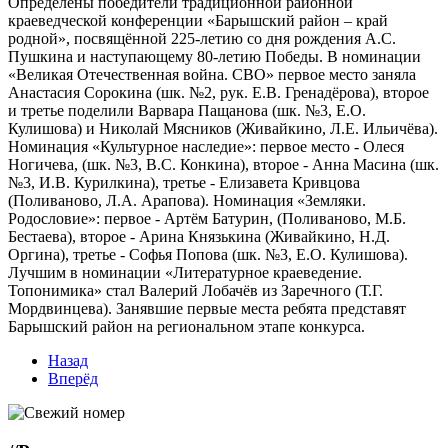
Определены победители традиционной районной
краеведческой конференции «Барышский район – край
родной», посвящённой 225-летию со дня рождения А.С.
Пушкина и наступающему 80-летию Победы. В номинации
«Великая Отечественная война. СВО» первое место заняла
Анастасия Сорокина (шк. №2, рук. Е.В. Гренадёрова), второе
и третье поделили Варвара Пащанова (шк. №3, Е.О.
Кулишова) и Николай Мясников (Живайкино, Л.Е. Ильичёва).
Номинация «Культурное наследие»: первое место - Олеся
Ногичева, (шк. №3, В.С. Конкина), второе - Анна Масина (шк.
№3, И.В. Курилкина), третье - Елизавета Кривцова
(Поливаново, Л.А. Арапова). Номинация «Земляки.
Родословие»: первое - Артём Батурин, (Поливаново, М.Б.
Бестаева), второе - Арина Князькина (Живайкино, Н.Д.
Оргина), третье - Софья Попова (шк. №3, Е.О. Кулишова).
Лучшим в номинации «Литературное краеведение.
Топонимика» стал Валерий Лобачёв из Заречного (Т.Г.
Мордвинцева). Занявшие первые места ребята представят
Барышский район на региональном этапе конкурса.
Назад
Вперёд