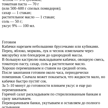
томатная паста — 70 г
(или 500–600 г спелых помидоров);
сахар — 1 стакан;
растительное масло — 1 стакан;
соль — 50 г;
уксус 9% — 100 мл.
Готовим
Кабачки нарезаем небольшими брусочками или кубиками.
Перец, яблоко, морковь, лук и чеснок измельчаем через
мясорубку или блендером до однородной массы.
В большую кастрюлю выкладываем кабачки, овощную смесь,
томатную пасту, сахар, соль и растительное масло.
Хорошо перемешиваем и ставим на средний огонь.
После закипания готовим около часа, периодически
помешивая. Сначала может показаться, что жидкости мало, но
кабачки быстро пустят сок.
За 5–10 минут до готовности вливаем уксус и еще раз
перемешиваем.
Горячий салат раскладываем по стерилизованным банкам и
сразу закатываем.
Переворачиваем банки, укутываем и оставляем до полного
остывания.