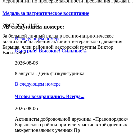
мероприятий по проверке законности пребывания граждан...
Медаль за патриотическое воспитание
20-07-2026, 11:06
//
В следующем номере:
За большой личный вклад в военно-патриотическое
В следующем номере
воспитание населения активист ветеранского движения
Барыша, член районной лекторской группы Виктор
Быстрые! Высокие! Сильные!...
Васильевич...
2026-08-06
8 августа - День физкультурника.
В следующем номере
Чтобы возвращались. Всегда...
2026-08-06
Активисты добровольной дружины «Правопорядок»
Барышского района приняли участие в трёхдневных
межрегиональных учениях Пр