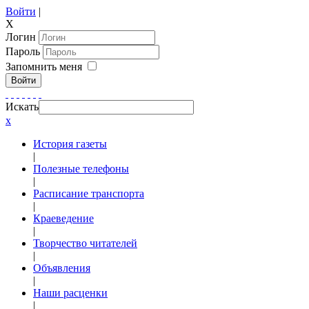
Войти
|
X
Логин
Пароль
Запомнить меня
Войти
Искать
x
История газеты
|
Полезные телефоны
|
Расписание транспорта
|
Краеведение
|
Творчество читателей
|
Объявления
|
Наши расценки
|