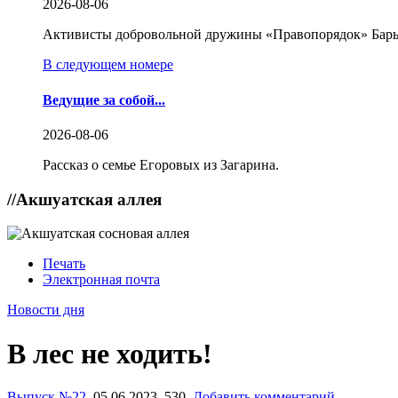
2026-08-06
Активисты добровольной дружины «Правопорядок» Бары
В следующем номере
Ведущие за собой...
2026-08-06
Рассказ о семье Егоровых из Загарина.
//
Акшуатская аллея
Печать
Электронная почта
Новости дня
В лес не ходить!
Выпуск №22
,
05.06.2023,
530,
Добавить комментарий