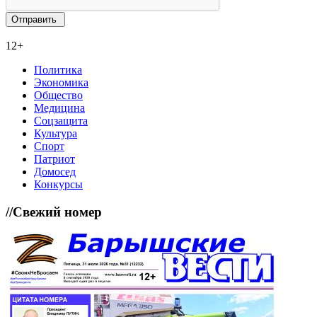
12+
Политика
Экономика
Общество
Медицина
Соцзащита
Культура
Спорт
Патриот
Домосед
Конкурсы
//
Свежий номер