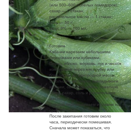
(или 500–600 г спелых помидоров);
сахар — 1 стакан;
растительное масло — 1 стакан;
соль — 50 г;
уксус 9% — 100 мл.
Готовим
Кабачки нарезаем небольшими
брусочками или кубиками.
Перец, яблоко, морковь, лук и чеснок
измельчаем через мясорубку или
блендером до однородной массы.
В большую кастрюлю выкладываем
кабачки, овощную смесь, томатную
пасту, сахар, соль и растительное
масло.
Хорошо перемешиваем и ставим на
средний огонь.
После закипания готовим около
часа, периодически помешивая.
Сначала может показаться, что