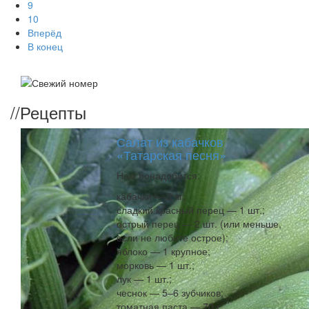
9
10
Вперёд
В конец
//
Рецепты
Салат из кабачков
«Татарская песня»
Нам понадобится:
кабачки — 2 кг;
сладкий красный перец — 1 шт.;
острый перец — 2 шт. (или меньше,
если не любите острое);
яблоко — 1 крупное;
морковь — 1 шт.;
лук — 1 шт.;
чеснок — 5–6 зубчиков;
томатная паста — 70 г