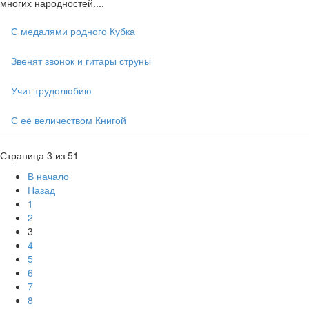
многих народностей....
С медалями родного Кубка
Звенят звонок и гитары струны
Учит трудолюбию
С её величеством Книгой
Страница 3 из 51
В начало
Назад
1
2
3
4
5
6
7
8