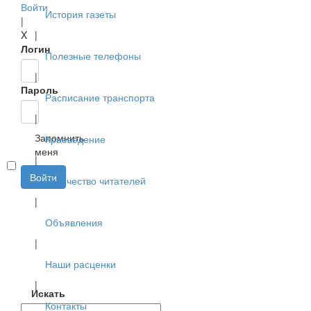
Войти
История газеты
|
X
|
Логин
Полезные телефоны
|
Пароль
Расписание транспорта
|
Запомнить
Краеведение
меня
|
Войти
Творчество читателей
|
Объявления
|
Наши расценки
|
Искать
Контакты